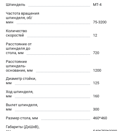
офертой.
Шпиндель
МТ-4
проспект Александровской Фермы, 29АЛ
Частота вращения
8 (812) 564-50-74
шпинделя, об/
Прием заказов по телефону:
мин
75-3200
пн-пт - с 9:00 до 18:00
Количество
сб - с 10:00 до 16:00
скоростей
12
вс - выходной
zakaz@stalex-shop.ru
Расстояние от
шпинделя до
стола, мм
720
Расстояние
шпиндель-
основание, мм
1200
Диаметр стойки,
мм
125
Ход шпинделя,
мм
160
Вылет шпинделя,
мм
300
Размер стола, мм
460*460
Габариты (ДхШхВ),