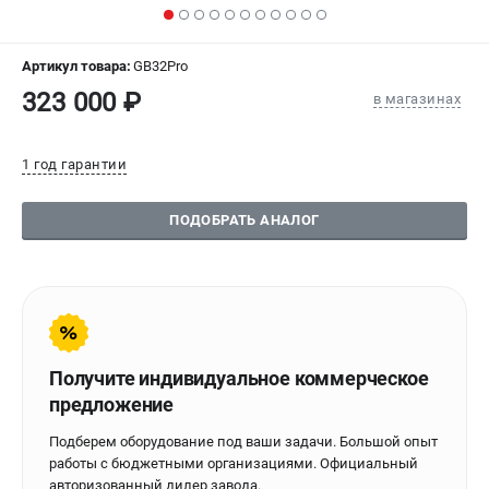
СРАВНЕНИЕ
(
0
)
Артикул товара:
GB32Pro
ИЗБРАННОЕ
(
0
)
323 000 ₽
в магазинах
МАГАЗИНЫ
1 год гарантии
СЕРВИС
ПОДОБРАТЬ АНАЛОГ
ПОДДЕРЖКА
Сервисиный центр
Гарантия Stalex
Политика обработки персональных данных
Получите индивидуальное коммерческое
ИНФОРМАЦИЯ
предложение
О компании
Подберем оборудование под ваши задачи. Большой опыт
О бренде
работы с бюджетными организациями. Официальный
Юридическим лицам
авторизованный дилер завода.