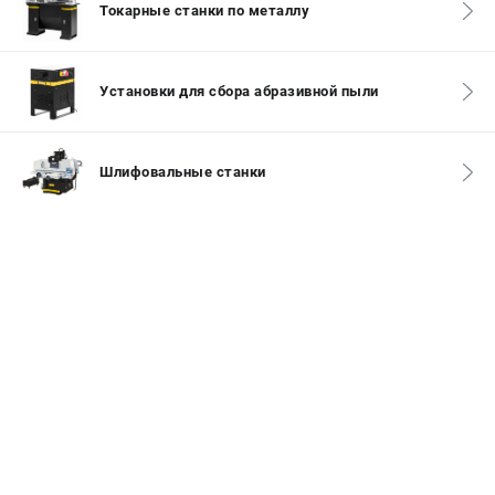
Токарные станки по металлу
Контакты
Доставка
Оплата
Установки для сбора абразивной пыли
Бонусная программа
Как нас найти
Новости
Шлифовальные станки
Пользовательское соглашение
ПОЛЕЗНЫЕ МАТЕРИАЛЫ
Как выбрать заточной станок?
Основные виды сверлильных станков и их назначение
Арматурогибы ручные и электрические
Токарные станки и их особенности
ТЕЛЕФОН (САНКТ-ПЕТЕРБУРГ)
+7 (812) 564-50-74
Информация размещённая на сайте не является публичной