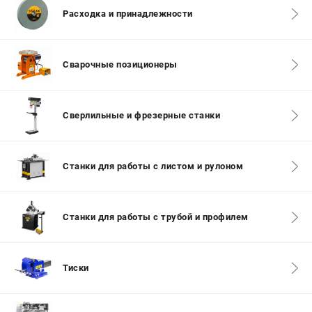
Расходка и принадлежности
СРАВНЕНИЕ
(
0
)
ИЗБРАННОЕ
(
0
)
Сварочные позиционеры
МАГАЗИНЫ
Сверлильные и фрезерные станки
СЕРВИС
ПОДДЕРЖКА
Станки для работы с листом и рулоном
Сервисиный центр
Гарантия Stalex
Политика обработки персональных данных
Станки для работы с трубой и профилем
ИНФОРМАЦИЯ
Тиски
О компании
О бренде
Юридическим лицам