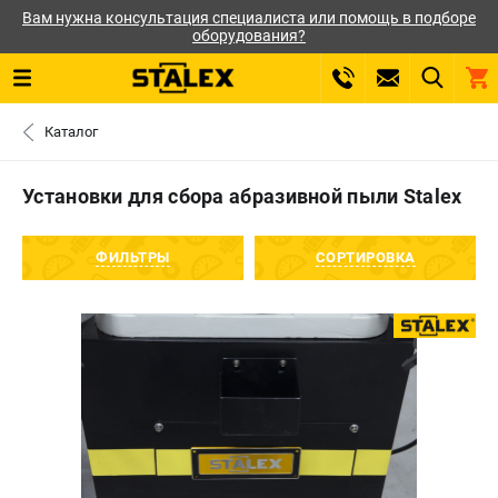
Вам нужна консультация специалиста или помощь в подборе
оборудования?
0 
Каталог
₽
САНКТ-ПЕТЕРБУРГ
Установки для сбора абразивной пыли Stalex
+7 (812) 564-50-74
- ЗАКАЗ ИЗДЕЛИЙ
ФИЛЬТРЫ
СОРТИРОВКА
ЗАКАЗАТЬ ЗАПЧАСТЬ
ВХОД ИЛИ РЕГИСТРАЦИЯ
КАТАЛОГ
АКЦИИ