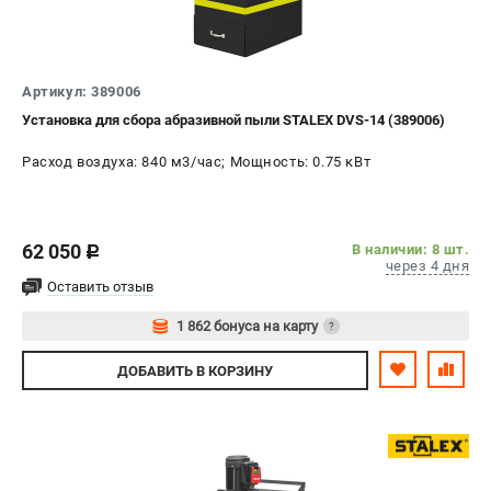
Контакты
Доставка
Оплата
Артикул: 389006
Бонусная программа
Установка для сбора абразивной пыли STALEX DVS-14 (389006)
Как нас найти
Новости
Расход воздуха: 840 м3/час; Мощность: 0.75 кВт
Пользовательское соглашение
ПОЛЕЗНЫЕ МАТЕРИАЛЫ
62 050
В наличии: 8 шт.
c
через 4 дня
Как выбрать заточной станок?
Оставить отзыв
Основные виды сверлильных станков и их назначение
1 862 бонуса на карту
Арматурогибы ручные и электрические
?
Токарные станки и их особенности
Авторизуйтесь
ДОБАВИТЬ
В КОРЗИНУ
ТЕЛЕФОН (САНКТ-ПЕТЕРБУРГ)
+7 (812) 564-50-74
Информация размещённая на сайте не является публичной