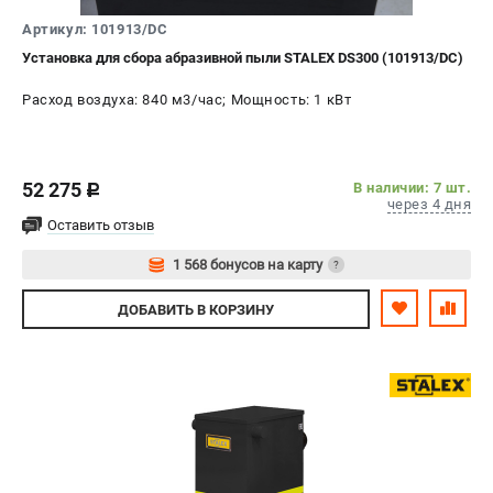
СРАВНЕНИЕ
(
0
)
Артикул: 101913/DC
Установка для сбора абразивной пыли STALEX DS300 (101913/DC)
ИЗБРАННОЕ
(
0
)
Расход воздуха: 840 м3/час; Мощность: 1 кВт
МАГАЗИНЫ
52 275
СЕРВИС
В наличии: 7 шт.
c
через 4 дня
Оставить отзыв
ПОДДЕРЖКА
1 568 бонусов на карту
?
Сервисиный центр
Авторизуйтесь
Гарантия Stalex
ДОБАВИТЬ
В КОРЗИНУ
Политика обработки персональных данных
ИНФОРМАЦИЯ
О компании
О бренде
Юридическим лицам