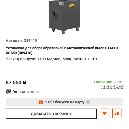
офертой.
проспект Александровской Фермы, 29АЛ
8 (812) 564-50-74
Прием заказов по телефону:
пн-пт - с 9:00 до 18:00
сб - с 10:00 до 16:00
вс - выходной
Артикул: 389410
zakaz@stalex-shop.ru
Установка для сбора абразивной и металлической пыли STALEX
DC650 (389410)
Расход воздуха: 1100 м3/час; Мощность: 1.1 кВт
87 550
В наличии: 8 шт.
c
через 4 дня
Оставить отзыв
2 627 бонусов на карту
?
Авторизуйтесь
ДОБАВИТЬ
В КОРЗИНУ