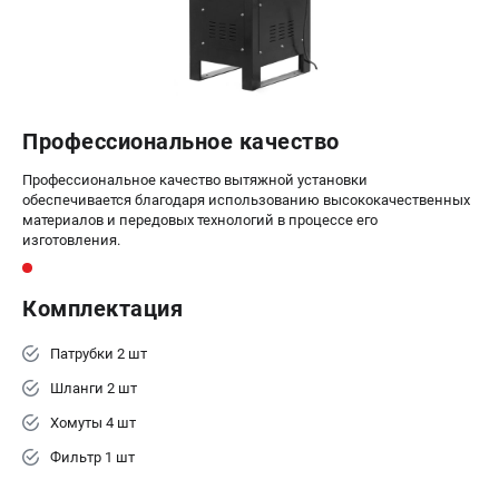
офертой.
проспект Александровской Фермы, 29АЛ
8 (812) 564-50-74
Прием заказов по телефону:
пн-пт - с 9:00 до 18:00
сб - с 10:00 до 16:00
Профессиональное качество
вс - выходной
zakaz@stalex-shop.ru
Профессиональное качество вытяжной установки
обеспечивается благодаря использованию высококачественных
материалов и передовых технологий в процессе его
изготовления.
Комплектация
Патрубки 2 шт
Шланги 2 шт
Хомуты 4 шт
Фильтр 1 шт