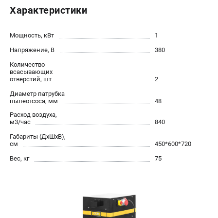
Контакты
Характеристики
Доставка
Оплата
Мощность, кВт
1
Бонусная программа
Напряжение, В
380
Как нас найти
Количество
Новости
всасывающих
отверстий, шт
2
Пользовательское соглашение
Диаметр патрубка
пылеотсоса, мм
48
ПОЛЕЗНЫЕ МАТЕРИАЛЫ
Расход воздуха,
Как выбрать заточной станок?
м3/час
840
Основные виды сверлильных станков и их назначение
Габариты (ДхШхВ),
см
450*600*720
Арматурогибы ручные и электрические
Токарные станки и их особенности
Вес, кг
75
ТЕЛЕФОН (САНКТ-ПЕТЕРБУРГ)
+7 (812) 564-50-74
Информация размещённая на сайте не является публичной