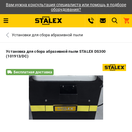
Вам нужна консультация специалиста или помощь в подборе
оборудования?
0 
Установки для сбора абразивной пыли
₽
САНКТ-ПЕТЕРБУРГ
Установка для сбора абразивной пыли STALEX DS300
(101913/DC)
+7 (812) 564-50-74
- ЗАКАЗ ИЗДЕЛИЙ
Бесплатная доставка
ЗАКАЗАТЬ ЗАПЧАСТЬ
ВХОД ИЛИ РЕГИСТРАЦИЯ
КАТАЛОГ
АКЦИИ