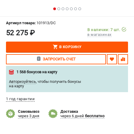
СРАВНЕНИЕ
(
0
)
ИЗБРАННОЕ
(
0
)
Артикул товара:
101913/DC
В наличии: 7 шт.
52 275 ₽
в магазинах
МАГАЗИНЫ
В КОРЗИНУ
СЕРВИС
ЗАПРОСИТЬ СЧЕТ
ПОДДЕРЖКА
1 568 бонусов на карту
Сервисиный центр
Авторизуйтесь
,
чтобы получить бонусы
Гарантия Stalex
на карту
Политика обработки персональных данных
1 год гарантии
ИНФОРМАЦИЯ
Самовывоз
Доставка
О компании
через 3 дня
через 6 дней
бесплатно
О бренде
Юридическим лицам