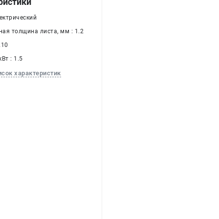
ристики
лектрический
ая толщина листа, мм : 1.2
210
Вт : 1.5
исок характеристик