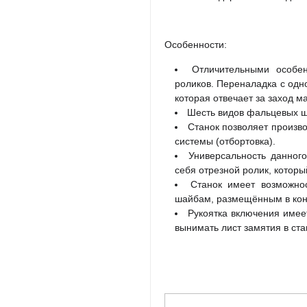
Особенности:
Отличительными особе
роликов. Переналадка с одн
которая отвечает за заход м
Шесть видов фальцевых ш
Станок позволяет произв
системы (отбортовка).
Универсальность данног
себя отрезной ролик, котор
Станок имеет возможно
шайбам, размещённым в кон
Рукоятка включения имеет
вынимать лист замятия в ст