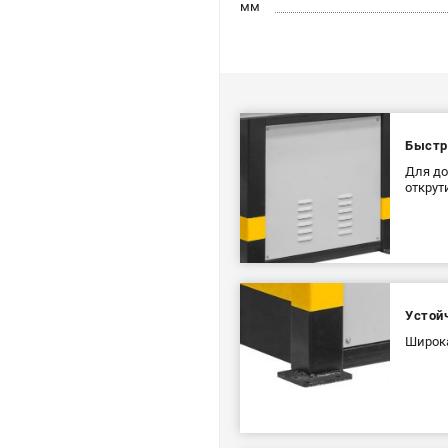
мм
Быстр
Для до
открут
Устой
Широка