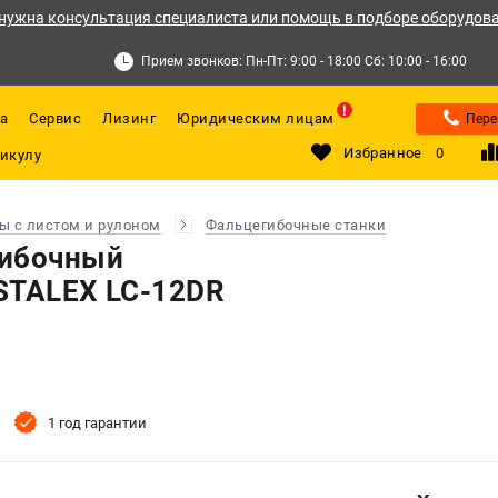
нужна консультация специалиста или помощь в подборе оборудов
Прием звонков: Пн-Пт: 9:00 - 18:00 Сб: 10:00 - 16:00
а
Сервис
Лизинг
Юридическим лицам
Пере
Избранное
0
ы с листом и рулоном
Фальцегибочные станки
гибочный
STALEX LC-12DR
1 год гарантии