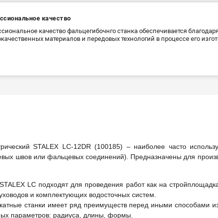
ссиональное качество
сиональное качество фальцегибочнго станка обеспечивается благода
качественных материалов и передовых технологий в процессе его изго
трический STALEX LC-12DR (100185) – наиболее часто использ
вых швов или фальцевых соединений). Предназначены для произв
STALEX LC подходят для проведения работ как на стройплощадка
духоводов и комплектующих водосточных систем.
атные станки имеет ряд преимуществ перед иными способами из
ых параметров: радиуса, длины, формы.