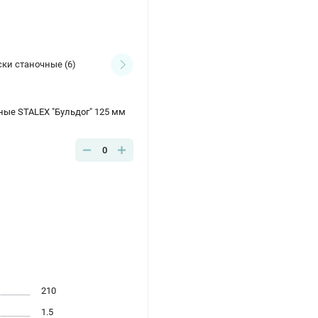
ски станочные
(6)
ные STALEX "Бульдог" 125 мм
0
210
1.5