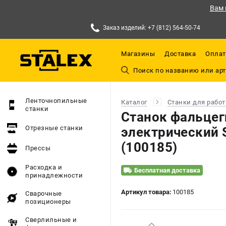
Вам 
Заказ изделий: +7 (812) 564-50-74
Магазины
Доставка
Оплат
Ленточнопильные
Каталог
Станки для работ
станки
Станок фальце
Отрезные станки
электрический 
(100185)
Прессы
Расходка и
Бесплатная доставка
принадлежности
Артикул товара:
100185
Сварочные
позиционеры
Сверлильные и