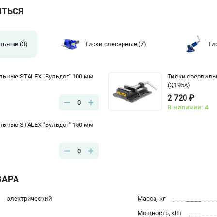
ИТЬСЯ
ильные
(3)
Тиски слесарные
(7)
Ти
льные STALEX "Бульдог" 100 мм
Тиски сверлиль
(Q195A)
2 720 ₽
0
В наличии: 4
льные STALEX "Бульдог" 150 мм
0
ВАРА
электрический
Масса, кг
Мощность, кВт