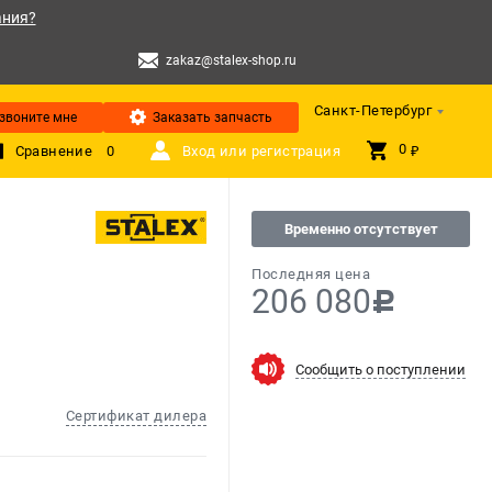
ания?
zakaz@stalex-shop.ru
Санкт-Петербург
звоните мне
Заказать запчасть
0 
Сравнение
0
Вход или регистрация
₽
Временно отсутствует
Последняя цена
206 080
c
Сообщить о поступлении
Сертификат дилера