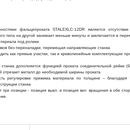
нностями фальцепроката STALEXLC-12DR является отсутствие
ого типа на другой занимает меньше минуты и заключается в пе
атериала под ролики.
вов без переналадки, перемещая направляющие станка.
одить как прямые участки, так и криволинейные комплектующие пр
о станка дополняется функцией проката соединительной рейки (
ый отрезает металл до необходимой ширины проката.
сть регулировки прижима материала по толщине – благодаря
струкции станка
 три позиции - позиция выкл. и позиция вкл. вращения в обе стор
анке.