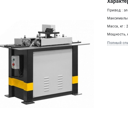
Характе
Привод : э
Максимальн
Масса, кг : 
Мощность, к
Полный сп