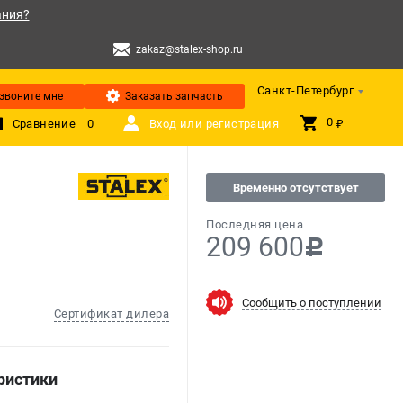
ания?
zakaz@stalex-shop.ru
Санкт-Петербург
звоните мне
Заказать запчасть
0 
Сравнение
0
Вход или регистрация
₽
Временно отсутствует
Последняя цена
209 600
c
Сообщить о поступлении
Сертификат дилера
ристики