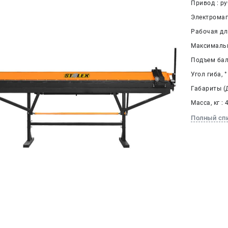
Привод : р
Электромаг
Рабочая дл
Максимальн
Подъем балк
Угол гиба, °
Габариты (
Масса, кг : 
Полный сп