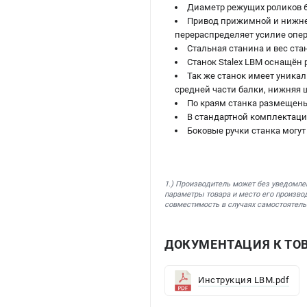
Диаметр режущих роликов 6
Привод прижимной и нижней
перераспределяет усилие опе
Стальная станина и вес ста
Станок Stalex LBM оснащён
Так же станок имеет уника
средней части балки, нижняя 
По краям станка размещены
В стандартной комплектации
Боковые ручки станка могут
1.) Производитель может без уведомле
параметры товара и место его производ
совместимость в случаях самостоятель
ДОКУМЕНТАЦИЯ К ТОВ
Инструкция LBM.pdf