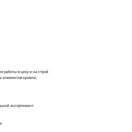
 работы в цеху и на строй
х элементов кровли,
льшой ассортимент
а.