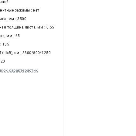
учной
нитные зажимы : нет
ина, мм : 3500
ая толщина листа, мм : 0.55
и, мм : 65
 : 135
ДхШхВ), см : 3800*800*1250
420
исок характеристик