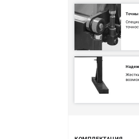
Точны
Специа
точнос
Надеж
Жестки
возмо
КОМПЛЕКТАЦИЯ