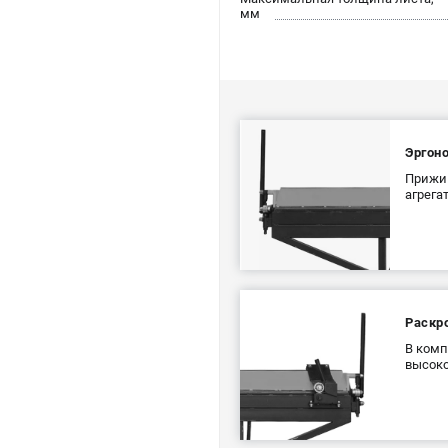
мм
Эргон
Прижим
агрега
Раскр
В комп
высоко