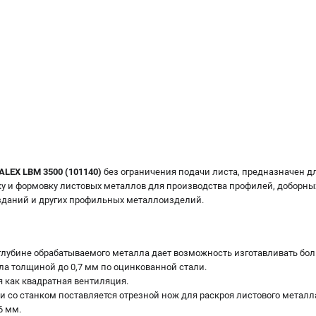
ALEX LBM 3500 (101140)
без ограничения подачи листа, предназначен для
бку и формовку листовых металлов для производства профилей, доборны
 зданий и других профильных металлоизделий.
 глубине обрабатываемого металла дает возможность изготавливать бо
ла толщиной до 0,7 мм по оцинкованной стали.
я как квадратная вентиляция.
 со cтанком поставляется отрезной нож для раскроя листового металл
6 мм.