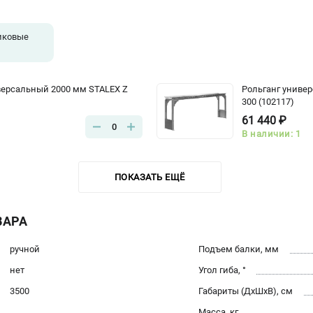
иковые
версальный 2000 мм STALEX Z
Рольганг униве
300 (102117)
61 440 ₽
0
В наличии: 1
ПОКАЗАТЬ ЕЩЁ
ВАРА
ручной
Подъем балки, мм
нет
Угол гиба, °
3500
Габариты (ДхШхВ), см
Масса, кг