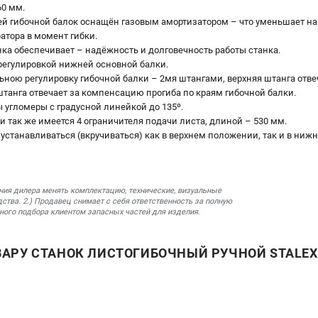
0 мм.
 гибочной балок оснащён газовым амортизатором – что уменьшает на
ратора в момент гибки.
нка обеспечивает – надёжность и долговечность работы станка.
 регулировкой нижней основной балки.
льною регулировку гибочной балки – 2мя штангами, верхняя штанга отв
штанга отвечает за компенсацию прогиба по краям гибочной балки.
 угломеры с градусной линейкой до 135º.
 так же имеется 4 ограничителя подачи листа, длиной – 530 мм.
 устанавливаться (вкручиваться) как в верхнем положении, так и в ниж
ния дилера менять комплектацию, технические, визуальные
ства. 2.) Продавец снимает с себя ответственность за полную
ного подбора клиентом запасных частей для изделия.
АРУ СТАНОК ЛИСТОГИБОЧНЫЙ РУЧНОЙ STALEX L