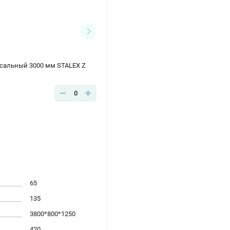
рсальный 3000 мм STALEX Z
0
65
135
3800*800*1250
420