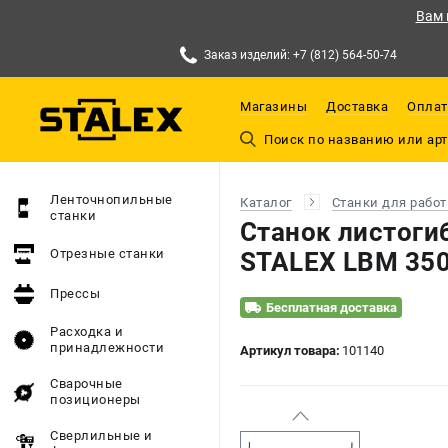
Вам 
Заказ изделий: +7 (812) 564-50-74
Магазины
Доставка
Оплат
Ленточнопильные
Каталог
Станки для работ
станки
Станок листоги
Отрезные станки
STALEX LBM 350
Прессы
Бесплатная доставка
Расходка и
принадлежности
Артикул товара:
101140
Сварочные
позиционеры
Сверлильные и