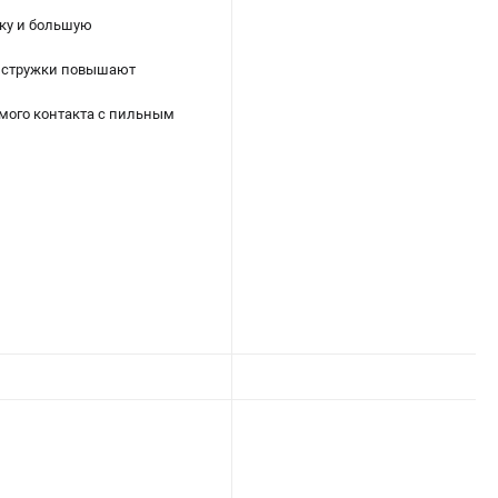
ку и большую
я стружки повышают
мого контакта с пильным