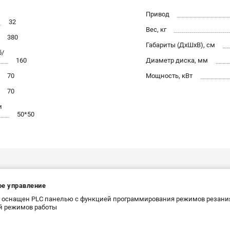
Привод
32
Вес, кг
380
Габариты (ДхШхВ), см
б/
160
Диаметр диска, мм
70
Мощность, кВт
70
и
50*50
ое управление
 оснащен PLC панелью с функцией программирования режимов резания
й режимов работы