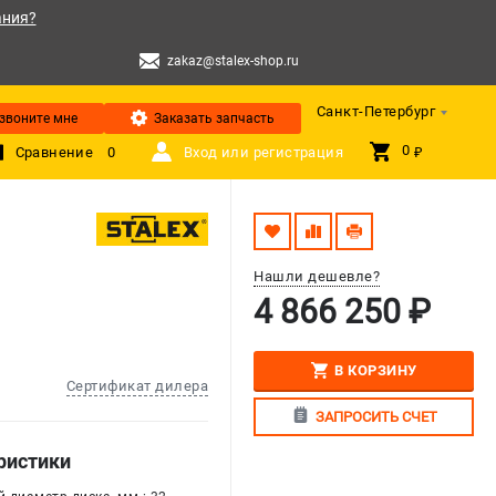
ания?
zakaz@stalex-shop.ru
Санкт-Петербург
звоните мне
Заказать запчасть
0 
Сравнение
0
Вход или регистрация
₽
Нашли дешевле?
4 866 250 ₽
В КОРЗИНУ
Сертификат дилера
ЗАПРОСИТЬ СЧЕТ
ристики