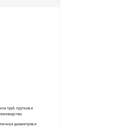
ла труб, прутков и
роизводства.
зличных диаметров и