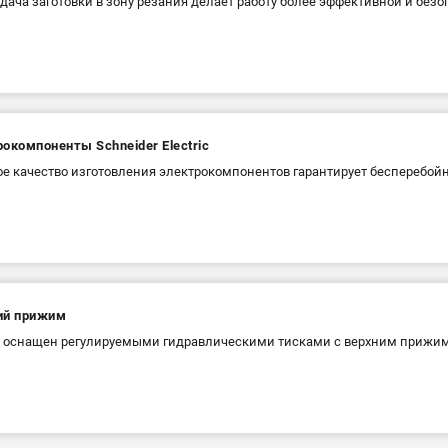
дача заготовки в зону резания делает работу более эффективной и без
окомпоненты Schneider Electric
е качество изготовления электрокомпонентов гарантирует бесперебойн
ий прижим
 оснащен регулируемыми гидравлическими тисками с верхним прижим