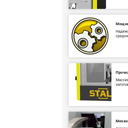
Мощны
Надежн
средни
Прочн
Массив
загото
Механ