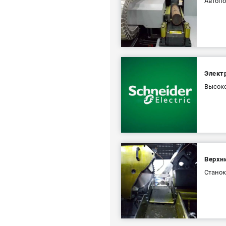
Автопо
Электр
Высоко
Верхн
Станок