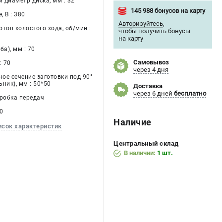
 диаметр диска, мм : 32
145 988 бонусов на карту
 В : 380
Авторизуйтесь
,
тов холостого хода, об/мин :
чтобы получить бонусы
на карту
ба), мм : 70
Самовывоз
: 70
через 4 дня
ое сечение заготовки под 90°
ник), мм : 50*50
Доставка
через 6 дней
бесплатно
оробка передач
50
Наличие
исок характеристик
Центральный склад
В наличии:
1 шт.