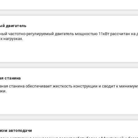
й двигатель
ый частотно-регулируемый двигатель мощностью 11кВт рассчитан на 
х нагрузках.
ая станина
ная станина обеспечивает жeсткость конструкции и сводит к минимум
вки.
изм автоподачи