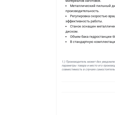
материалов заготовок.
Металлический пильный дис
производительность.
Регулировка скоростью вра
эффективность работы.
Станок оснащен металличес
диском.
Объем бака гидростанции 60
В стандартную комплектаци
1.) Производитель может без уведомле
параметры товара и место его производ
совместимость в случаях самостоятель