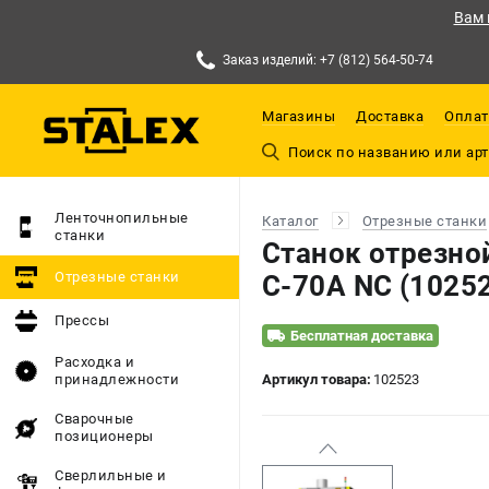
Вам 
Заказ изделий: +7 (812) 564-50-74
Магазины
Доставка
Оплат
Ленточнопильные
Каталог
Отрезные станки
станки
Станок отрезно
Отрезные станки
C-70A NC (1025
Прессы
Бесплатная доставка
Расходка и
принадлежности
Артикул товара:
102523
Сварочные
позиционеры
Сверлильные и