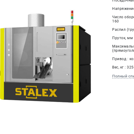
Посадочный
Напряжение,
Число оборо
160
Распил (тру
Пруток, мм 
Максимальн
(прямоуголь
Привод : к
Вес, кг : 32
Полный сп