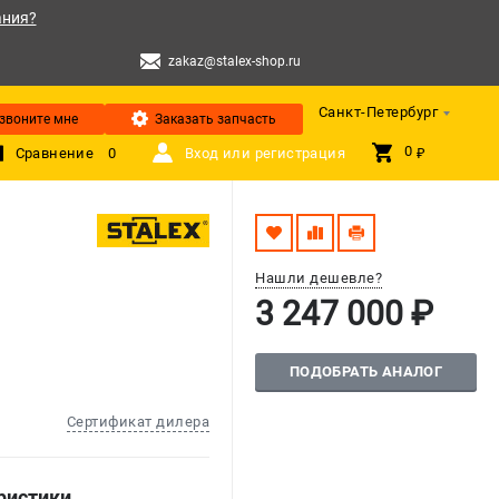
ания?
zakaz@stalex-shop.ru
Санкт-Петербург
звоните мне
Заказать запчасть
0 
Сравнение
0
Вход или регистрация
₽
Нашли дешевле?
3 247 000 ₽
ПОДОБРАТЬ АНАЛОГ
Сертификат дилера
ристики