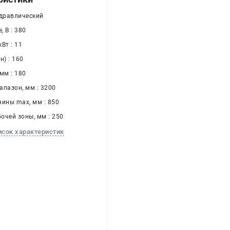
идравлический
 В : 380
Вт : 11
н) : 160
мм : 180
апазон, мм : 3200
нины max, мм : 850
очей зоны, мм : 250
исок характеристик