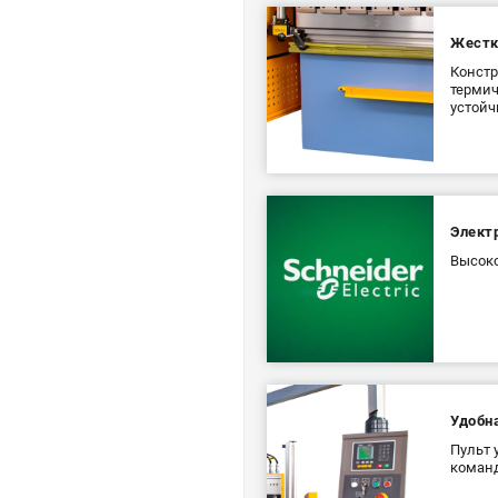
Жестк
Констр
термич
устойч
Электр
Высоко
Удобн
Пульт 
команд