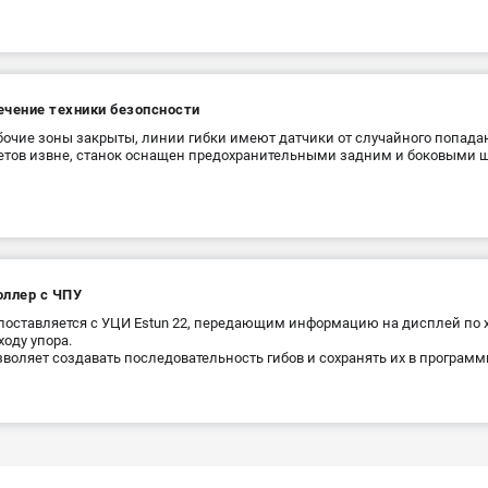
ечение техники безопсности
бочие зоны закрыты, линии гибки имеют датчики от случайного попада
тов извне, станок оснащен предохранительными задним и боковыми 
оллер с ЧПУ
поставляется с УЦИ Estun 22, передающим информацию на дисплей по хо
ходу упора.
зволяет создавать последовательность гибов и сохранять их в программ