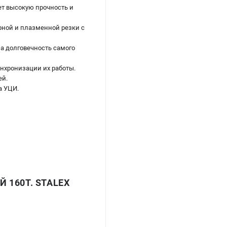
ет высокую прочность и
ерной и плазменной резки с
на долговечность самого
инхронизации их работы.
ей.
а УЦИ.
160Т. STALEX