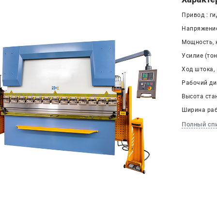
Привод : г
Напряжение,
Мощность, к
Усилие (тон
Ход штока, 
Рабочий ди
Высота ста
Ширина раб
Полный сп