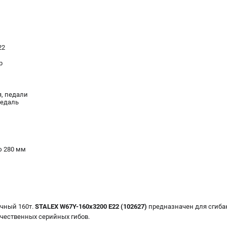
22
р
, педали
педаль
ю 280 мм
чный 160т.
STALEX W67Y-160x3200 Е22 (102627)
предназначен для сгибан
чественных серийных гибов.