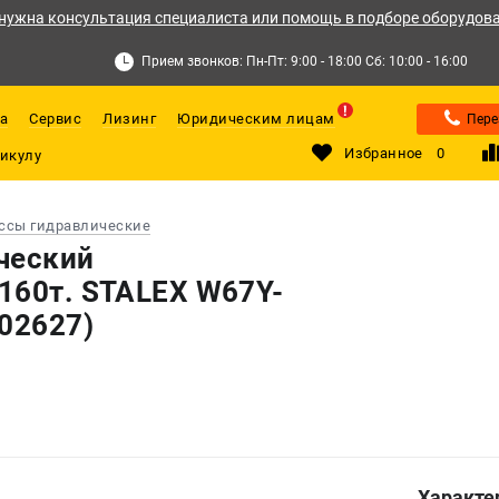
нужна консультация специалиста или помощь в подборе оборудов
Прием звонков: Пн-Пт: 9:00 - 18:00 Сб: 10:00 - 16:00
а
Сервис
Лизинг
Юридическим лицам
Пере
Избранное
0
ссы гидравлические
ческий
160т. STALEX W67Y-
102627)
Характе