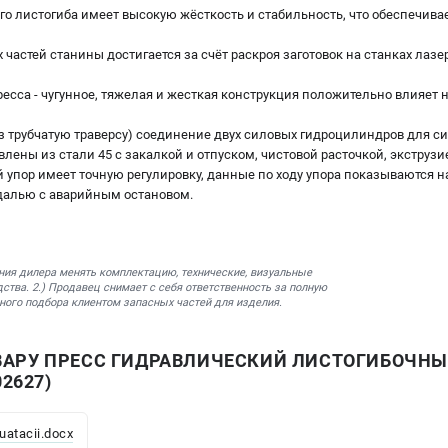
го листогиба имеет высокую жёсткость и стабильность, что обеспечива
 частей станины достигается за счёт раскроя заготовок на станках лаз
есса - чугунное, тяжелая и жесткая конструкция положительно влияет 
з трубчатую траверсу) соединение двух силовых гидроцилиндров для с
ены из стали 45 с закалкой и отпуском, чистовой расточкой, экструзи
 упор имеет точную регулировку, данные по ходу упора показываются н
далью с аварийным остановом.
ния дилера менять комплектацию, технические, визуальные
ства. 2.) Продавец снимает с себя ответственность за полную
ного подбора клиентом запасных частей для изделия.
АРУ ПРЕСС ГИДРАВЛИЧЕСКИЙ ЛИСТОГИБОЧНЫЙ 
02627)
uatacii.docx