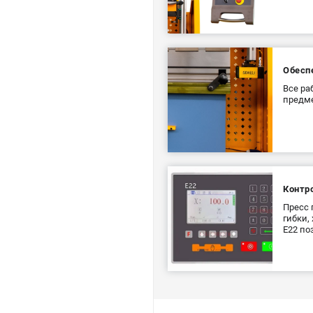
Обесп
Все ра
предме
Контр
Пресс 
гибки, 
Е22 по