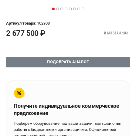
СРАВНЕНИЕ
(
0
)
ИЗБРАННОЕ
(
0
)
Артикул товара:
102908
2 677 500 ₽
в магазинах
МАГАЗИНЫ
СЕРВИС
ПОДОБРАТЬ АНАЛОГ
ПОДДЕРЖКА
Сервисиный центр
Гарантия Stalex
Политика обработки персональных данных
Получите индивидуальное коммерческое
ИНФОРМАЦИЯ
предложение
О компании
Подберем оборудование под ваши задачи. Большой опыт
О бренде
работы с бюджетными организациями. Официальный
Юридическим лицам
авторизованный дилер завода.