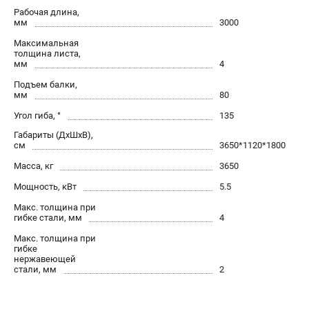
офертой.
Рабочая длина,
мм
3000
проспект Александровской Фермы, 29АЛ
8 (812) 564-50-74
Максимальная
Прием заказов по телефону:
толщина листа,
пн-пт - с 9:00 до 18:00
мм
4
сб - с 10:00 до 16:00
Подъем балки,
вс - выходной
мм
80
zakaz@stalex-shop.ru
Угол гиба, °
135
Габариты (ДхШхВ),
см
3650*1120*1800
Масса, кг
3650
Мощность, кВт
5.5
Макс. толщина при
гибке стали, мм
4
Макс. толщина при
гибке
нержавеющей
стали, мм
2