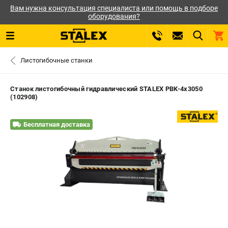
Вам нужна консультация специалиста или помощь в подборе
оборудования?
0 
Листогибочные станки
₽
САНКТ-ПЕТЕРБУРГ
Станок листогибочный гидравлический STALEX PBK-4x3050
(102908)
+7 (812) 564-50-74
- ЗАКАЗ ИЗДЕЛИЙ
Бесплатная доставка
ЗАКАЗАТЬ ЗАПЧАСТЬ
ВХОД ИЛИ РЕГИСТРАЦИЯ
КАТАЛОГ
АКЦИИ