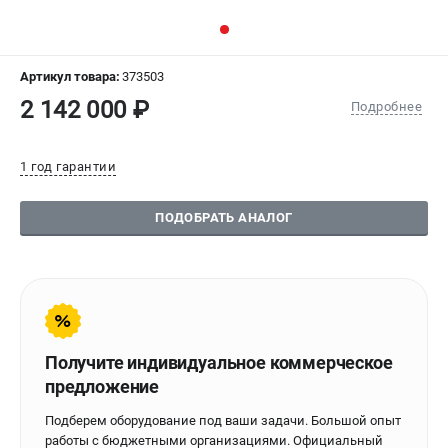
СРАВНЕНИЕ
(
0
)
ИЗБРАННОЕ
(
0
)
Артикул товара:
373503
2 142 000 ₽
Подробнее
МАГАЗИНЫ
1 год гарантии
СЕРВИС
ПОДОБРАТЬ АНАЛОГ
ПОДДЕРЖКА
Сервисиный центр
Гарантия Stalex
Политика обработки персональных данных
ИНФОРМАЦИЯ
Получите индивидуальное коммерческое
предложение
О компании
О бренде
Подберем оборудование под ваши задачи. Большой опыт
Юридическим лицам
работы с бюджетными организациями. Официальный