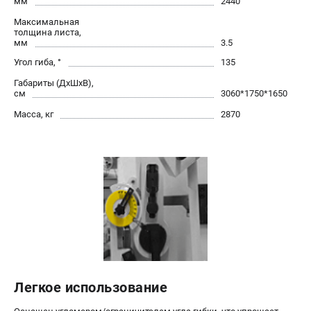
мм
2440
проспект Александровской Фермы, 29АЛ
8 (812) 564-50-74
Максимальная
толщина листа,
Прием заказов по телефону:
мм
3.5
пн-пт - с 9:00 до 18:00
сб - с 10:00 до 16:00
Угол гиба, °
135
вс - выходной
Габариты (ДхШхВ),
zakaz@stalex-shop.ru
см
3060*1750*1650
Масса, кг
2870
Легкое использование