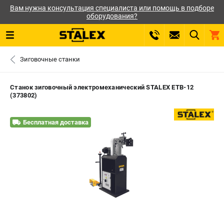
Вам нужна консультация специалиста или помощь в подборе
оборудования?
0 
Зиговочные станки
₽
САНКТ-ПЕТЕРБУРГ
Станок зиговочный электромеханический STALEX ETB-12
(373802)
+7 (812) 564-50-74
- ЗАКАЗ ИЗДЕЛИЙ
Бесплатная доставка
ЗАКАЗАТЬ ЗАПЧАСТЬ
ВХОД ИЛИ РЕГИСТРАЦИЯ
КАТАЛОГ
АКЦИИ