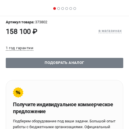
СРАВНЕНИЕ
(
0
)
ИЗБРАННОЕ
(
0
)
Артикул товара:
373802
158 100 ₽
в магазинах
МАГАЗИНЫ
1 год гарантии
СЕРВИС
ПОДОБРАТЬ АНАЛОГ
ПОДДЕРЖКА
Сервисиный центр
Гарантия Stalex
Политика обработки персональных данных
ИНФОРМАЦИЯ
Получите индивидуальное коммерческое
предложение
О компании
О бренде
Подберем оборудование под ваши задачи. Большой опыт
Юридическим лицам
работы с бюджетными организациями. Официальный