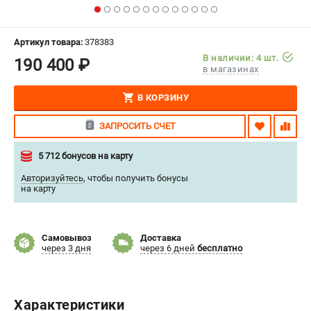
СРАВНЕНИЕ
(
0
)
Артикул товара:
378383
ИЗБРАННОЕ
(
0
)
В наличии: 4 шт.
190 400 ₽
в магазинах
МАГАЗИНЫ
В КОРЗИНУ
СЕРВИС
ЗАПРОСИТЬ СЧЕТ
ПОДДЕРЖКА
5 712 бонусов на карту
Сервисиный центр
Авторизуйтесь
,
чтобы получить бонусы
на карту
Гарантия Stalex
Политика обработки персональных данных
Самовывоз
Доставка
ИНФОРМАЦИЯ
через 3 дня
через 6 дней
бесплатно
О компании
О бренде
Характеристики
Юридическим лицам