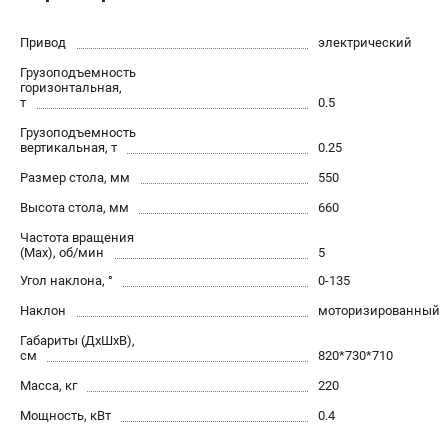
Контакты
Доставка
Привод
электрический
Оплата
Грузоподъемность
горизонтальная,
Бонусная программа
т
0.5
Как нас найти
Грузоподъемность
Новости
вертикальная, т
0.25
Пользовательское соглашение
Размер стола, мм
550
Высота стола, мм
660
ПОЛЕЗНЫЕ МАТЕРИАЛЫ
Частота вращения
Как выбрать заточной станок?
(Max), об/мин
5
Основные виды сверлильных станков и их назначение
Угол наклона, °
0-135
Арматурогибы ручные и электрические
Наклон
моторизированный
Токарные станки и их особенности
Габариты (ДхШхВ),
см
820*730*710
Масса, кг
220
ТЕЛЕФОН (САНКТ-ПЕТЕРБУРГ)
+7 (812) 564-50-74
Мощность, кВт
0.4
Информация размещённая на сайте не является публичной