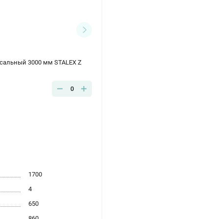
рсальный 3000 мм STALEX Z
0
1700
4
650
860