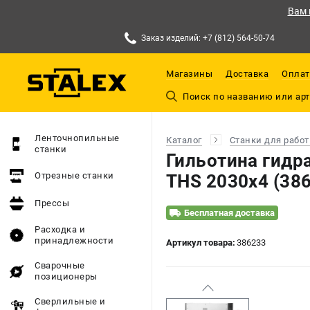
Вам 
Заказ изделий: +7 (812) 564-50-74
Магазины
Доставка
Оплат
Ленточнопильные
Каталог
Станки для работ
станки
Гильотина гидр
Отрезные станки
THS 2030x4 (38
Прессы
Бесплатная доставка
Расходка и
принадлежности
Артикул товара:
386233
Сварочные
позиционеры
Сверлильные и