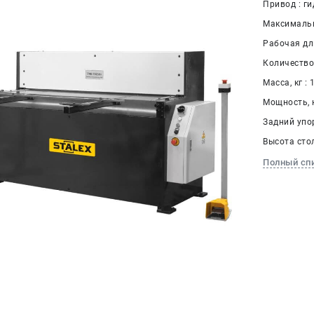
Привод : г
Максимальн
Рабочая дл
Количество 
Масса, кг : 
Мощность, к
Задний упор
Высота стол
Полный сп