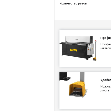
Количество резов
Профе
Профес
матери
Удобст
Ножная
листа