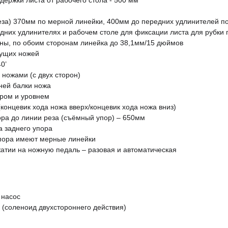
ержки листа от рабочего стола - 500 мм
еза) 370мм по мерной линейки, 400мм до передних удлинителей п
них удлинителях и рабочем столе для фиксации листа для рубки 
ины, по обоим сторонам линейка до 38,1мм/15 дюймов
жущих ножей
0’
 ножами (с двух сторон)
ней балки ножа
ром и уровнем
(концевик хода ножа вверх/концевик хода ножа вниз)
ора до линии реза (съёмный упор) – 650мм
а заднего упора
пора имеют мерные линейки
атии на ножную педаль – разовая и автоматическая
 насос
 (соленоид двухстороннего действия)