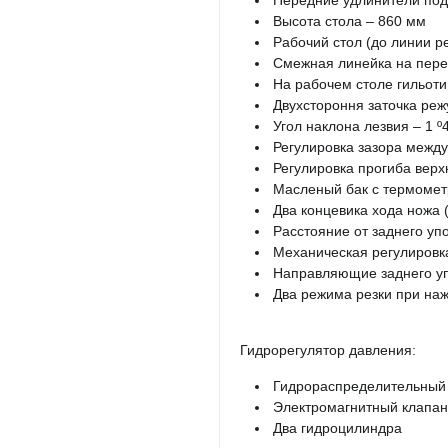
Передние удлинители подд
Высота стола – 860 мм
Рабочий стол (до линии р
Смежная линейка на перед
На рабочем столе гильот
Двухстороння заточка ре
Угол наклона лезвия – 1 º4
Регулировка зазора между
Регулировка прогиба верх
Масленый бак с термомет
Два концевика хода ножа 
Расстояние от заднего уп
Механическая регулировк
Направляющие заднего у
Два режима резки при наж
Гидрорегулятор давления:
Гидрораспределительный
Электромагнитный клапан
Два гидроцилиндра