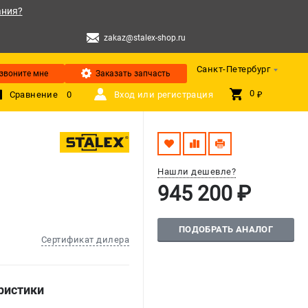
ания?
zakaz@stalex-shop.ru
Санкт-Петербург
звоните мне
Заказать запчасть
0 
Сравнение
0
Вход или регистрация
₽
Нашли дешевле?
945 200 ₽
ПОДОБРАТЬ АНАЛОГ
Сертификат дилера
ристики