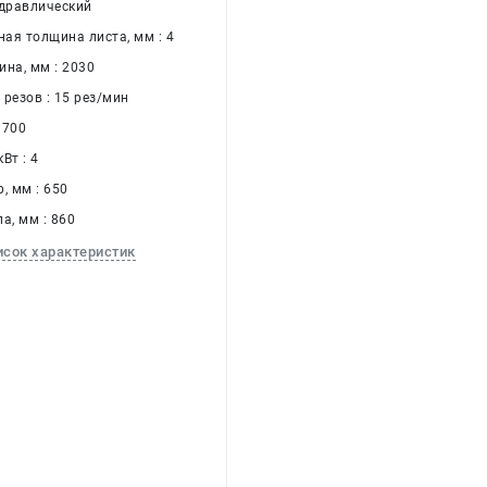
идравлический
ая толщина листа, мм : 4
ина, мм : 2030
резов : 15 рез/мин
1700
Вт : 4
, мм : 650
а, мм : 860
исок характеристик