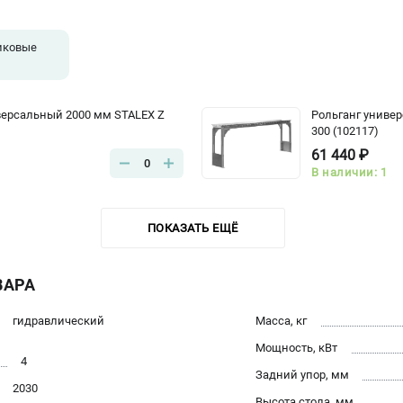
иковые
версальный 2000 мм STALEX Z
Рольганг униве
300 (102117)
61 440 ₽
0
В наличии: 1
ПОКАЗАТЬ ЕЩЁ
ВАРА
гидравлический
Масса, кг
Мощность, кВт
4
Задний упор, мм
2030
Высота стола, мм