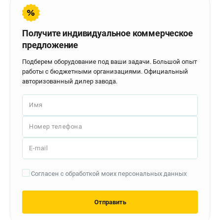
Контакты
Доставка
Оплата
Получите индивидуальное коммерческое
Бонусная программа
предложение
Как нас найти
Подберем оборудование под ваши задачи. Большой опыт
Новости
работы с бюджетными организациями. Официальный
Пользовательское соглашение
авторизованный дилер завода.
Имя
ПОЛЕЗНЫЕ МАТЕРИАЛЫ
Как выбрать заточной станок?
Номер телефона
Основные виды сверлильных станков и их назначение
Арматурогибы ручные и электрические
E-mail
Токарные станки и их особенности
Согласен с обработкой моих персональных данных
ТЕЛЕФОН (САНКТ-ПЕТЕРБУРГ)
+7 (812) 564-50-74
Отправить
Информация размещённая на сайте не является публичной