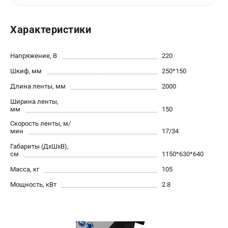
офертой.
проспект Александровской Фермы, 29АЛ
Характеристики
8 (812) 564-50-74
Прием заказов по телефону:
пн-пт - с 9:00 до 18:00
Напряжение, В
сб - с 10:00 до 16:00
220
вс - выходной
Шкиф, мм
250*150
zakaz@stalex-shop.ru
Длина ленты, мм
2000
Ширина ленты,
мм
150
Скорость ленты, м/
мин
17/34
Габариты (ДхШхВ),
см
1150*630*640
Масса, кг
105
Мощность, кВт
2.8