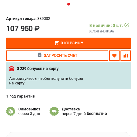
СРАВНЕНИЕ
(
0
)
Артикул товара:
389002
ИЗБРАННОЕ
(
0
)
В наличии: 3 шт.
107 950 ₽
в магазинах
МАГАЗИНЫ
В КОРЗИНУ
СЕРВИС
ЗАПРОСИТЬ СЧЕТ
ПОДДЕРЖКА
3 239 бонусов на карту
Сервисиный центр
Авторизуйтесь
,
чтобы получить бонусы
на карту
Гарантия Stalex
Политика обработки персональных данных
1 год гарантии
ИНФОРМАЦИЯ
Самовывоз
Доставка
через 3 дня
через 7 дней
бесплатно
О компании
О бренде
Юридическим лицам