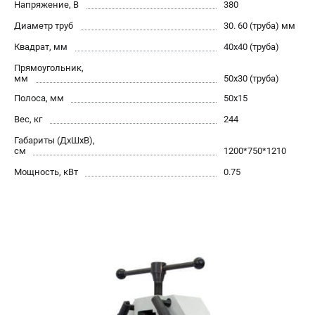
офертой.
Напряжение, В
380
Диаметр труб
30. 60 (труба) мм
проспект Александровской Фермы, 29АЛ
8 (812) 564-50-74
Квадрат, мм
40х40 (труба)
Прием заказов по телефону:
пн-пт - с 9:00 до 18:00
Прямоугольник,
сб - с 10:00 до 16:00
мм
50х30 (труба)
вс - выходной
Полоса, мм
50х15
zakaz@stalex-shop.ru
Вес, кг
244
Габариты (ДхШхВ),
см
1200*750*1210
Мощность, кВт
0.75