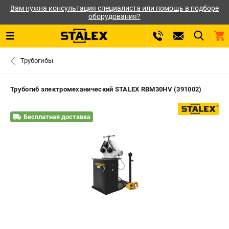
Вам нужна консультация специалиста или помощь в подборе
оборудования?
0 
Трубогибы
₽
САНКТ-ПЕТЕРБУРГ
Трубогиб электромеханический STALEX RBM30HV (391002)
+7 (812) 564-50-74
- ЗАКАЗ ИЗДЕЛИЙ
Бесплатная доставка
ЗАКАЗАТЬ ЗАПЧАСТЬ
ВХОД ИЛИ РЕГИСТРАЦИЯ
КАТАЛОГ
АКЦИИ