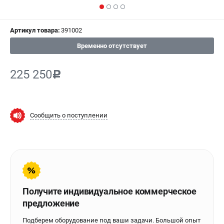
СРАВНЕНИЕ
(
0
)
Артикул товара:
391002
ИЗБРАННОЕ
(
0
)
Временно отсутствует
МАГАЗИНЫ
225 250
c
СЕРВИС
ПОДДЕРЖКА
Сообщить о поступлении
Сервисиный центр
Гарантия Stalex
Политика обработки персональных данных
ИНФОРМАЦИЯ
Получите индивидуальное коммерческое
О компании
предложение
О бренде
Юридическим лицам
Подберем оборудование под ваши задачи. Большой опыт