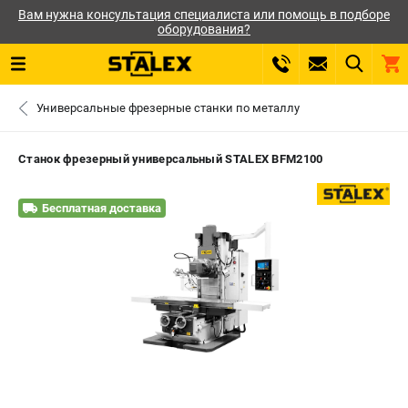
Вам нужна консультация специалиста или помощь в подборе
оборудования?
0 
Универсальные фрезерные станки по металлу
₽
САНКТ-ПЕТЕРБУРГ
Станок фрезерный универсальный STALEX BFM2100
+7 (812) 564-50-74
- ЗАКАЗ ИЗДЕЛИЙ
Бесплатная доставка
ЗАКАЗАТЬ ЗАПЧАСТЬ
ВХОД ИЛИ РЕГИСТРАЦИЯ
КАТАЛОГ
АКЦИИ