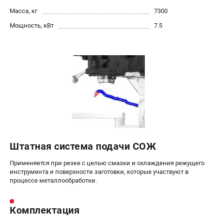
офертой.
Масса, кг
7300
проспект Александровской Фермы, 29АЛ
Мощность, кВт
7.5
8 (812) 564-50-74
Прием заказов по телефону:
пн-пт - с 9:00 до 18:00
сб - с 10:00 до 16:00
вс - выходной
zakaz@stalex-shop.ru
Штатная система подачи СОЖ
Применяется при резке с целью смазки и охлаждения режущего
инструмента и поверхности заготовки, которые участвуют в
процессе металлообработки.
Комплектация