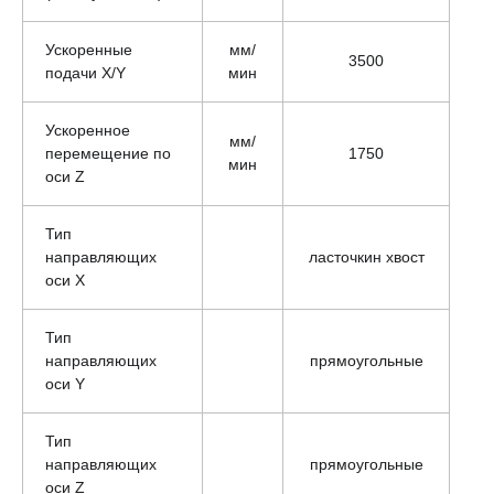
Ускоренные
мм/
3500
подачи X/Y
мин
Ускоренное
мм/
перемещение по
1750
мин
оси Z
Тип
направляющих
ласточкин хвост
оси Х
Тип
направляющих
прямоугольные
оси Y
Тип
направляющих
прямоугольные
оси Z