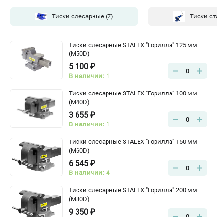
Тиски слесарные
(7)
Тиски с
Тиски слесарные STALEX "Горилла" 125 мм
(M50D)
5 100 ₽
0
В наличии: 1
Тиски слесарные STALEX "Горилла" 100 мм
(M40D)
3 655 ₽
0
В наличии: 1
Тиски слесарные STALEX "Горилла" 150 мм
(M60D)
6 545 ₽
0
В наличии: 4
Тиски слесарные STALEX "Горилла" 200 мм
(M80D)
9 350 ₽
0