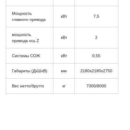
Мощность
кВт
7,5
главного привода
мощность
кВт
2
привода ось Z
Системы СОЖ
кВт
0,55
Габариты (ДхШхВ)
мм
2180x2180x2750
Вес нетто/брутто
кг
7300/8000