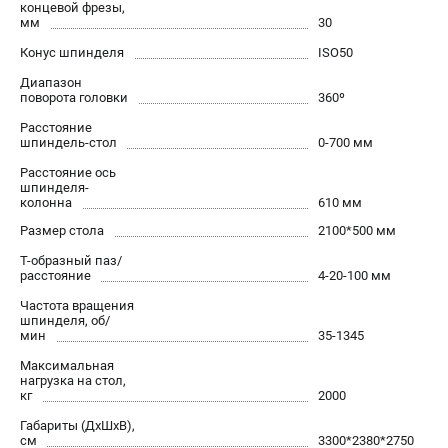
концевой фрезы,
Контакты
мм
30
Доставка
Конус шпинделя
ISO50
Оплата
Диапазон
Бонусная программа
поворота головки
360º
Как нас найти
Расстояние
Новости
шпиндель-стол
0-700 мм
Пользовательское соглашение
Расстояние ось
шпинделя-
колонна
610 мм
ПОЛЕЗНЫЕ МАТЕРИАЛЫ
Размер стола
2100*500 мм
Как выбрать заточной станок?
Т-образный паз/
Основные виды сверлильных станков и их назначение
расстояние
4-20-100 мм
Арматурогибы ручные и электрические
Частота вращения
шпинделя, об/
Токарные станки и их особенности
мин
35-1345
Максимальная
нагрузка на стол,
ТЕЛЕФОН (САНКТ-ПЕТЕРБУРГ)
кг
2000
+7 (812) 564-50-74
Габариты (ДхШхВ),
Информация размещённая на сайте не является публичной
см
3300*2380*2750