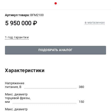
СРАВНЕНИЕ
(
0
)
Артикул товара:
BFM2100
ИЗБРАННОЕ
(
0
)
5 950 000 ₽
в магазинах
МАГАЗИНЫ
1 год гарантии
СЕРВИС
ПОДОБРАТЬ АНАЛОГ
ПОДДЕРЖКА
Сервисиный центр
Гарантия Stalex
Характеристики
Политика обработки персональных данных
Напряжение
питания, В
380
ИНФОРМАЦИЯ
Макс. диаметр
О компании
торцевой фрезы,
мм
150
О бренде
Юридическим лицам
Макс. диаметр