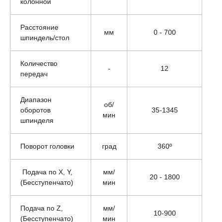
колонной
Расстояние
мм
0 - 700
шпиндель/стол
Количество
-
12
передач
Диапазон
об/
оборотов
35-1345
мин
шпинделя
Поворот головки
град
360º
Подача по X, Y,
мм/
20 - 1800
(Бесступенчато)
мин
Подача по Z,
мм/
10-900
(Бесступенчато)
мин