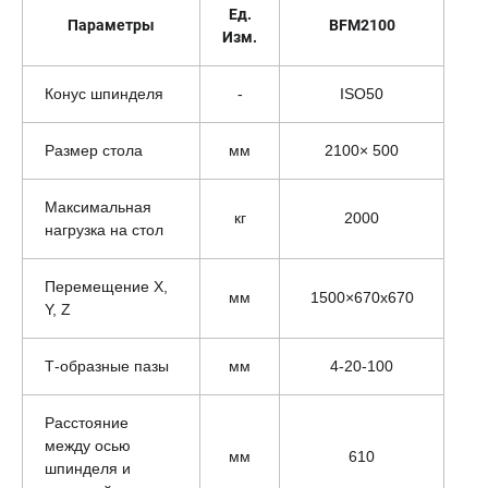
Ед.
Параметры
BFM2100
Изм.
Конус шпинделя
-
ISO50
Размер стола
мм
2100× 500
Максимальная
кг
2000
нагрузка на стол
Перемещение X,
мм
1500×670x670
Y, Z
Т-образные пазы
мм
4-20-100
Расстояние
между осью
мм
610
шпинделя и