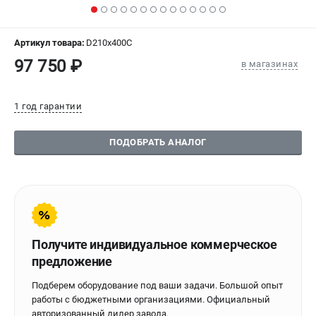
СРАВНЕНИЕ
(
0
)
Артикул товара:
D210x400C
ИЗБРАННОЕ
(
0
)
97 750 ₽
в магазинах
МАГАЗИНЫ
1 год гарантии
СЕРВИС
ПОДОБРАТЬ АНАЛОГ
ПОДДЕРЖКА
Сервисиный центр
Гарантия Stalex
Политика обработки персональных данных
Получите индивидуальное коммерческое
ИНФОРМАЦИЯ
предложение
О компании
Подберем оборудование под ваши задачи. Большой опыт
О бренде
работы с бюджетными организациями. Официальный
Юридическим лицам
авторизованный дилер завода.