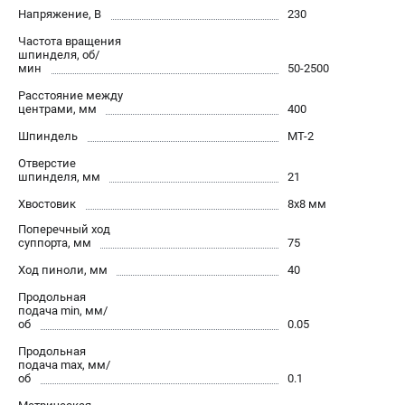
офертой.
Напряжение, В
230
проспект Александровской Фермы, 29АЛ
Частота вращения
8 (812) 564-50-74
шпинделя, об/
Прием заказов по телефону:
мин
50-2500
пн-пт - с 9:00 до 18:00
Расстояние между
сб - с 10:00 до 16:00
центрами, мм
400
вс - выходной
zakaz@stalex-shop.ru
Шпиндель
MТ-2
Отверстие
шпинделя, мм
21
Хвостовик
8х8 мм
Поперечный ход
суппорта, мм
75
Ход пиноли, мм
40
Продольная
подача min, мм/
об
0.05
Продольная
подача max, мм/
об
0.1