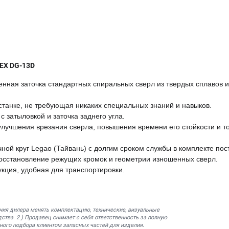
EX DG-13D
венная заточка стандартных спиральных сверл из твердых сплавов 
станке, не требующая никаких специальных знаний и навыков.
c затыловкой и заточка заднего угла.
лучшения врезания сверла, повышения времени его стойкости и т
ной круг Legao (Тайвань) с долгим сроком службы в комплекте пос
восстановление режущих кромок и геометрии изношенных сверл.
укция, удобная для транспортировки.
ния дилера менять комплектацию, технические, визуальные
ства. 2.) Продавец снимает с себя ответственность за полную
ного подбора клиентом запасных частей для изделия.