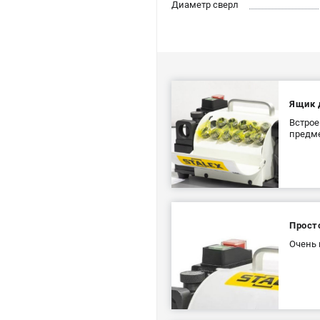
Диаметр сверл
Ящик 
Встрое
предме
Прост
Очень 