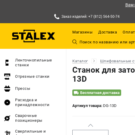
Вам 
Заказ изделий: +7 (812) 564-50-74
Магазины
Доставка
Оплат
Ленточнопильные
Каталог
Шлифовальные с
станки
Станок для зат
Отрезные станки
13D
Прессы
Бесплатная доставка
Расходка и
принадлежности
Артикул товара:
DG-13D
Сварочные
позиционеры
Сверлильные и