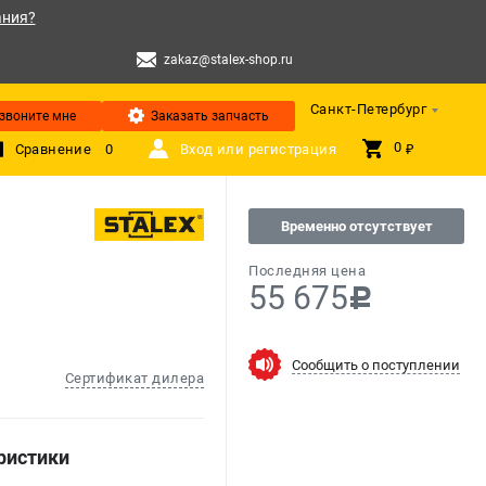
ания?
zakaz@stalex-shop.ru
Санкт-Петербург
звоните мне
Заказать запчасть
0 
Сравнение
0
Вход или регистрация
₽
Временно отсутствует
Последняя цена
55 675
c
Сообщить о поступлении
Сертификат дилера
ристики