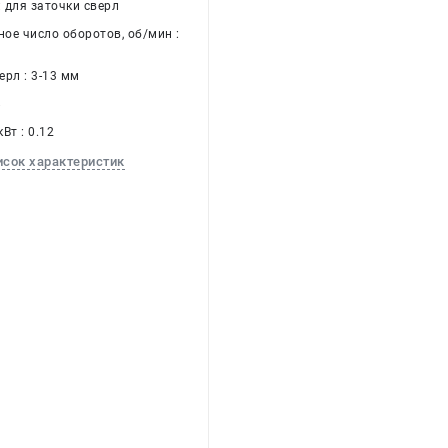
: для заточки сверл
ое число оборотов, об/мин :
рл : 3-13 мм
8
Вт : 0.12
исок характеристик