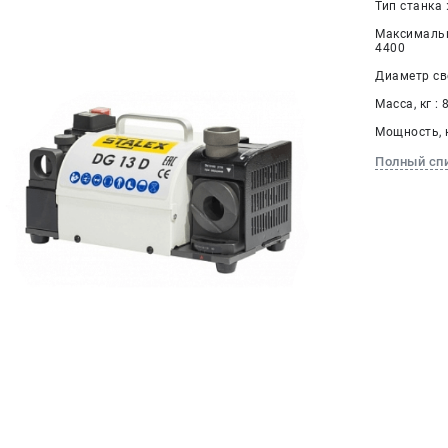
Тип станка 
Максимальн
4400
Диаметр све
Масса, кг : 
Мощность, к
Полный сп