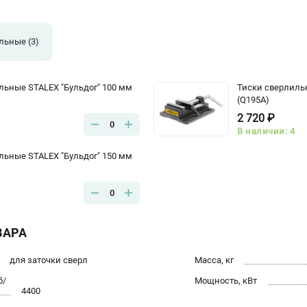
ильные
(3)
льные STALEX "Бульдог" 100 мм
Тиски сверлиль
(Q195A)
2 720 ₽
0
В наличии: 4
льные STALEX "Бульдог" 150 мм
0
ВАРА
для заточки сверл
Масса, кг
б/
Мощность, кВт
4400