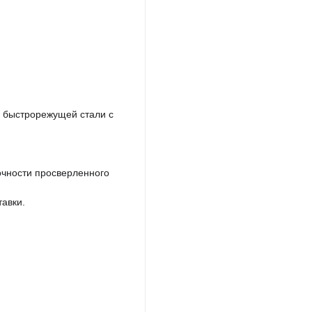
и быстрорежущей стали с
очности просверленного
тавки.