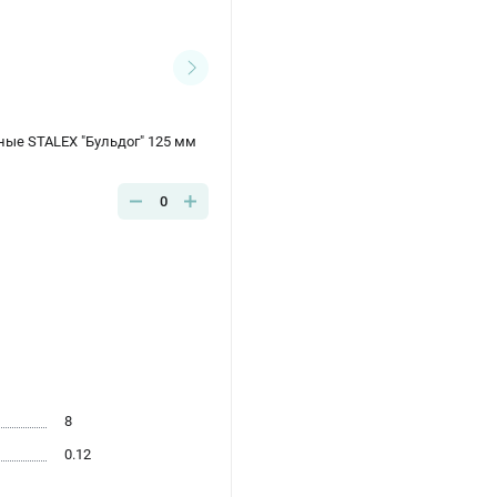
ные STALEX "Бульдог" 125 мм
0
8
0.12