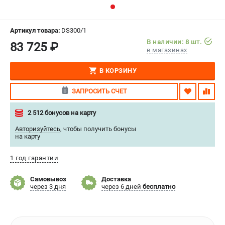
СРАВНЕНИЕ
(
0
)
Артикул товара:
DS300/1
ИЗБРАННОЕ
(
0
)
В наличии: 8 шт.
83 725 ₽
в магазинах
МАГАЗИНЫ
В КОРЗИНУ
СЕРВИС
ЗАПРОСИТЬ СЧЕТ
ПОДДЕРЖКА
2 512 бонусов на карту
Сервисиный центр
Авторизуйтесь
,
чтобы получить бонусы
на карту
Гарантия Stalex
Политика обработки персональных данных
1 год гарантии
ИНФОРМАЦИЯ
Самовывоз
Доставка
через 3 дня
через 6 дней
бесплатно
О компании
О бренде
Юридическим лицам