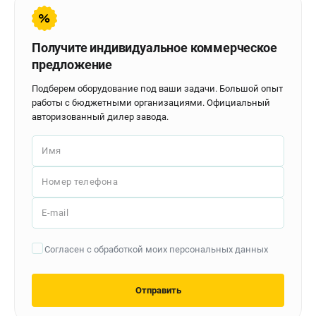
Контакты
Доставка
Оплата
Получите индивидуальное коммерческое
Бонусная программа
предложение
Как нас найти
Подберем оборудование под ваши задачи. Большой опыт
Новости
работы с бюджетными организациями. Официальный
Пользовательское соглашение
авторизованный дилер завода.
Имя
ПОЛЕЗНЫЕ МАТЕРИАЛЫ
Как выбрать заточной станок?
Номер телефона
Основные виды сверлильных станков и их назначение
Арматурогибы ручные и электрические
E-mail
Токарные станки и их особенности
Согласен с обработкой моих персональных данных
ТЕЛЕФОН (САНКТ-ПЕТЕРБУРГ)
+7 (812) 564-50-74
Отправить
Информация размещённая на сайте не является публичной