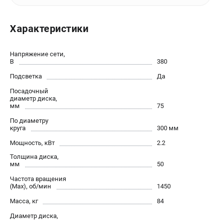
офертой.
проспект Александровской Фермы, 29АЛ
Характеристики
8 (812) 564-50-74
Прием заказов по телефону:
пн-пт - с 9:00 до 18:00
Напряжение сети,
сб - с 10:00 до 16:00
В
380
вс - выходной
zakaz@stalex-shop.ru
Подсветка
Да
Посадочный
диаметр диска,
мм
75
По диаметру
круга
300 мм
Мощность, кВт
2.2
Толщина диска,
мм
50
Частота вращения
(Max), об/мин
1450
Масса, кг
84
Диаметр диска,