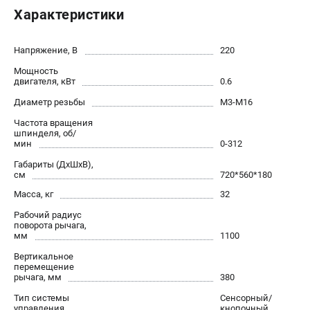
Контакты
Характеристики
Доставка
Оплата
Напряжение, В
220
Бонусная программа
Мощность
Как нас найти
двигателя, кВт
0.6
Новости
Диаметр резьбы
М3-М16
Пользовательское соглашение
Частота вращения
шпинделя, об/
мин
0-312
ПОЛЕЗНЫЕ МАТЕРИАЛЫ
Габариты (ДхШхВ),
Как выбрать заточной станок?
см
720*560*180
Основные виды сверлильных станков и их назначение
Масса, кг
32
Арматурогибы ручные и электрические
Рабочий радиус
Токарные станки и их особенности
поворота рычага,
мм
1100
Вертикальное
перемещение
ТЕЛЕФОН (САНКТ-ПЕТЕРБУРГ)
рычага, мм
380
+7 (812) 564-50-74
Тип системы
Сенсорный/
Информация размещённая на сайте не является публичной
управления
кнопочный