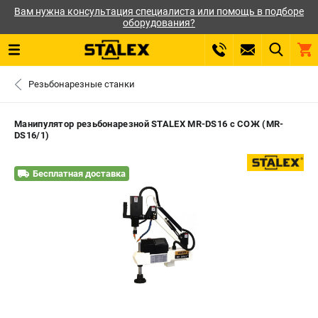
Вам нужна консультация специалиста или помощь в подборе
оборудования?
0 
Резьбонарезные станки
₽
САНКТ-ПЕТЕРБУРГ
Манипулятор резьбонарезной STALEX MR-DS16 с СОЖ (MR-
DS16/1)
+7 (812) 564-50-74
- ЗАКАЗ ИЗДЕЛИЙ
Бесплатная доставка
ЗАКАЗАТЬ ЗАПЧАСТЬ
ВХОД ИЛИ РЕГИСТРАЦИЯ
КАТАЛОГ
АКЦИИ