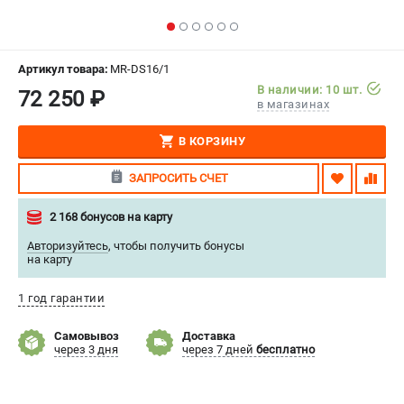
СРАВНЕНИЕ
(
0
)
ИЗБРАННОЕ
(
0
)
Артикул товара:
MR-DS16/1
В наличии: 10 шт.
72 250 ₽
в магазинах
МАГАЗИНЫ
В КОРЗИНУ
СЕРВИС
ЗАПРОСИТЬ СЧЕТ
ПОДДЕРЖКА
2 168 бонусов на карту
Сервисиный центр
Авторизуйтесь
,
чтобы получить бонусы
Гарантия Stalex
на карту
Политика обработки персональных данных
1 год гарантии
ИНФОРМАЦИЯ
Самовывоз
Доставка
О компании
через 3 дня
через 7 дней
бесплатно
О бренде
Юридическим лицам