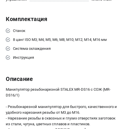
офертой.
проспект Александровской Фермы, 29АЛ
8 (812) 564-50-74
Комплектация
Прием заказов по телефону:
пн-пт - с 9:00 до 18:00
Станок
сб - с 10:00 до 16:00
вс - выходной
8 цанг ISO М3; М4; М5; М6; М8; М10; М12; М14; М16 мм
zakaz@stalex-shop.ru
Система охлаждения
Инструкция
Описание
Манипулятор резьбонарезной STALEX MR-DS16 с СОЖ (MR-
DS16/1)
- Резьбонарезной манипулятор для быстрого, качественного и
удобного нарезания резьбы от М3 до М16.
- Нарезание резьбы в сквозных и глухих отверстиях заготовок
из стали, чугуна, цветных сплавов и пластиков.