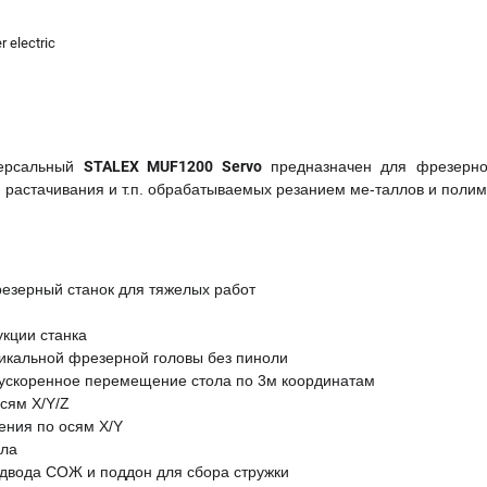
electric
версальный
STALEX MUF1200 Servo
предназначен для фрезерно
, растачивания и т.п. обрабатываемых резанием ме-таллов и поли
зерный станок для тяжелых работ
укции станка
тикальной фрезерной головы без пиноли
 ускоренное перемещение стола по 3м координатам
сям X/Y/Z
ния по осям X/Y
ола
одвода СОЖ и поддон для сбора стружки