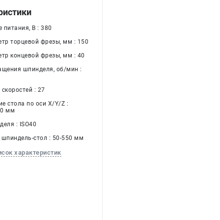
ристики
питания, В : 380
етр торцевой фрезы, мм : 150
тр концевой фрезы, мм : 40
ащения шпинделя, об/мин :
скоростей : 27
 стола по оси X/Y/Z :
50 мм
деля : ISO40
 шпиндель-стол : 50-550 мм
исок характеристик