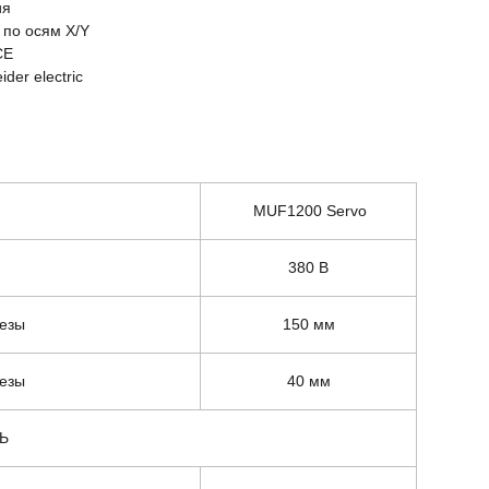
ия
 по осям X/Y
СЕ
er electric
MUF1200 Servo
380 В
резы
150 мм
резы
40 мм
Ь