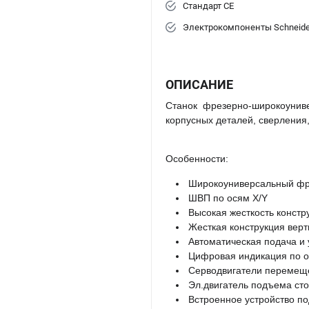
Стандарт СЕ
Электрокомпоненты Schneider 
ОПИСАНИЕ
Станок фрезерно-широкоуни
корпусных деталей, сверления
Особенности:
Широкоуниверсальный фре
ШВП по осям X/Y
Высокая жесткость констр
Жесткая конструкция вер
Автоматическая подача и
Цифровая индикация по о
Серводвигатели перемеще
Эл.двигатель подъема ст
Встроенное устройство п