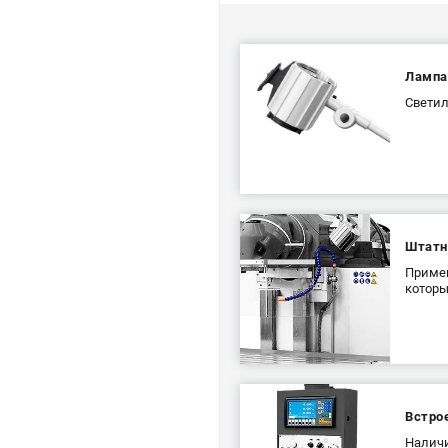
Лампа
Светил
Штатн
Примен
которы
Встро
Наличи