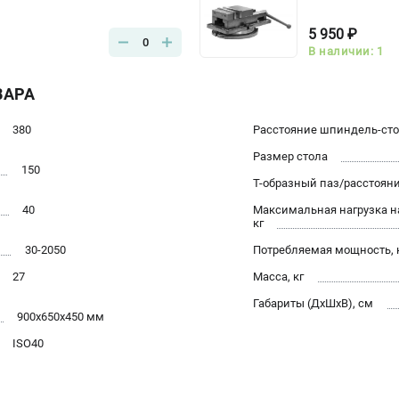
5 950 ₽
0
В наличии: 1
ВАРА
380
Расстояние шпиндель-ст
Размер стола
150
Т-образный паз/расстоян
40
Максимальная нагрузка на
кг
30-2050
Потребляемая мощность, 
27
Масса, кг
Габариты (ДхШхВ), см
900x650x450 мм
ISO40