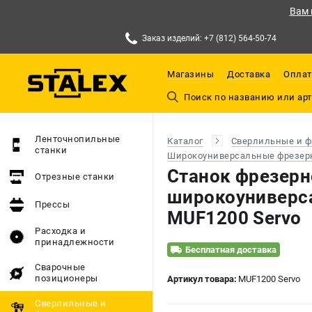
Вам 
Заказ изделий: +7 (812) 564-50-74
Магазины
Доставка
Оплат
Ленточнопильные
Каталог
Сверлильные и ф
станки
Широкоуниверсальные фрезерн
Станок фрезерн
Отрезные станки
широкоуниверс
Прессы
MUF1200 Servo
Расходка и
принадлежности
Бесплатная доставка
Сварочные
позиционеры
Артикул товара:
MUF1200 Servo
Сверлильные и