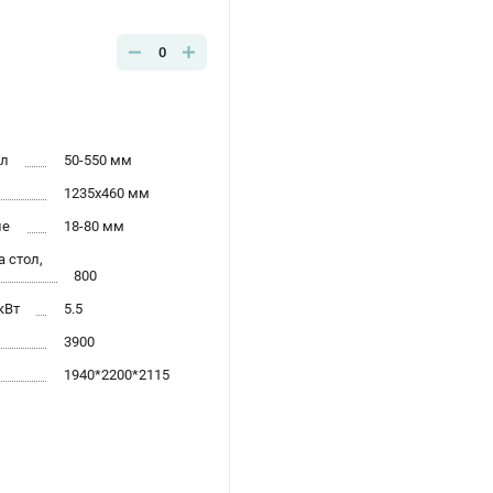
0
ол
50-550 мм
1235х460 мм
ие
18-80 мм
 стол,
800
кВт
5.5
3900
1940*2200*2115