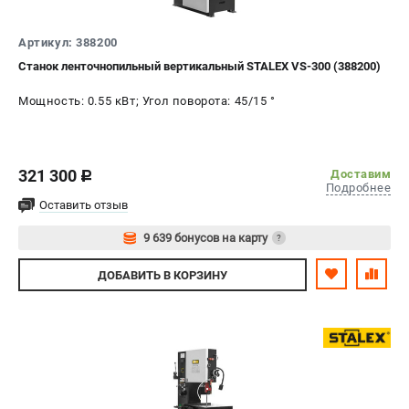
СРАВНЕНИЕ
(
0
)
Артикул: 388200
ИЗБРАННОЕ
(
0
)
Станок ленточнопильный вертикальный STALEX VS-300 (388200)
Мощность: 0.55 кВт; Угол поворота: 45/15 °
МАГАЗИНЫ
СЕРВИС
321 300
Доставим
c
Подробнее
ПОДДЕРЖКА
Оставить отзыв
Сервисиный центр
9 639 бонусов на карту
?
Гарантия Stalex
Авторизуйтесь
ДОБАВИТЬ
В КОРЗИНУ
Политика обработки персональных данных
ИНФОРМАЦИЯ
О компании
О бренде
Юридическим лицам