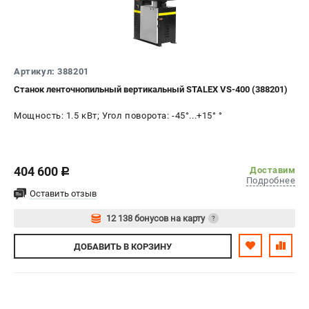
Контакты
Доставка
Оплата
Бонусная программа
Артикул: 388201
Новости
Станок ленточнопильный вертикальный STALEX VS-400 (388201)
Пользовательское соглашение
Мощность: 1.5 кВт; Угол поворота: -45°...+15° °
ПОЛЕЗНЫЕ МАТЕРИАЛЫ
Как выбрать заточной станок?
404 600
Доставим
c
Основные виды сверлильных станков и их назначение
Подробнее
Арматурогибы ручные и электрические
Оставить отзыв
Токарные станки и их особенности
12 138 бонусов на карту
?
Авторизуйтесь
ДОБАВИТЬ
В КОРЗИНУ
ТЕЛЕФОН (ПОМОНА)
+7 (800) 550-70-46
Информация размещённая на сайте не является публичной
офертой.