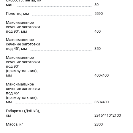
Скорость ленты, м/
офертой.
мин
80
проспект Александровской Фермы, 29АЛ
Полотно, мм
5590
8 (812) 564-50-74
Прием заказов по телефону:
Максимальное
сечение заготовки
пн-пт - с 9:00 до 18:00
под 90°, мм
400
сб - с 10:00 до 16:00
вс - выходной
Максимальное
сечение заготовки
zakaz@stalex-shop.ru
под 45°, мм
350
Максимальное
сечение заготовки
под 90°
(прямоугольник),
мм
400х400
Максимальное
сечение заготовки
под 45°
(прямоугольник),
мм
350х400
Габариты (ДхШхВ),
см
2915*410*2100
Масса, кг
2800