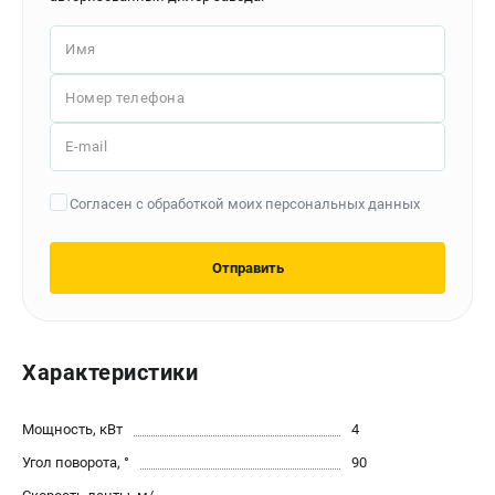
Контакты
Доставка
Имя
Оплата
Бонусная программа
Номер телефона
Как нас найти
E-mail
Новости
Пользовательское соглашение
Согласен с обработкой моих персональных данных
ПОЛЕЗНЫЕ МАТЕРИАЛЫ
Отправить
Как выбрать заточной станок?
Основные виды сверлильных станков и их назначение
Арматурогибы ручные и электрические
Токарные станки и их особенности
Характеристики
Мощность, кВт
4
ТЕЛЕФОН (САНКТ-ПЕТЕРБУРГ)
+7 (812) 564-50-74
Угол поворота, °
90
Информация размещённая на сайте не является публичной