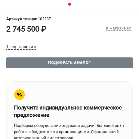
СРАВНЕНИЕ
(
0
)
Артикул товара:
102237
ИЗБРАННОЕ
(
0
)
2 745 500 ₽
в магазинах
МАГАЗИНЫ
1 год гарантии
СЕРВИС
ПОДОБРАТЬ АНАЛОГ
ПОДДЕРЖКА
Сервисиный центр
Гарантия Stalex
Политика обработки персональных данных
Получите индивидуальное коммерческое
ИНФОРМАЦИЯ
предложение
О компании
Подберем оборудование под ваши задачи. Большой опыт
О бренде
работы с бюджетными организациями. Официальный
Юридическим лицам
авторизованный дилер завода.