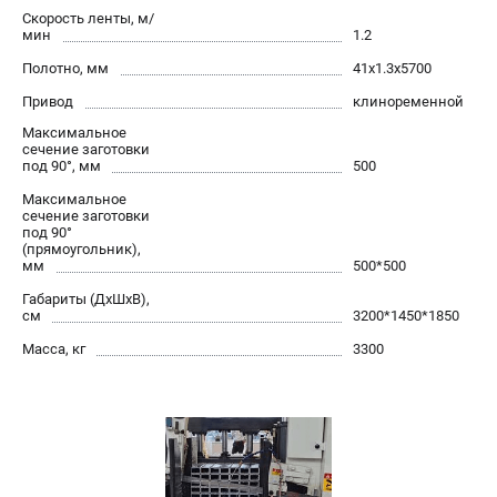
офертой.
Скорость ленты, м/
мин
1.2
проспект Александровской Фермы, 29АЛ
8 (812) 564-50-74
Полотно, мм
41х1.3х5700
Прием заказов по телефону:
Привод
пн-пт - с 9:00 до 18:00
клиноременной
сб - с 10:00 до 16:00
Максимальное
вс - выходной
сечение заготовки
под 90°, мм
zakaz@stalex-shop.ru
500
Максимальное
сечение заготовки
под 90°
(прямоугольник),
мм
500*500
Габариты (ДхШхВ),
см
3200*1450*1850
Масса, кг
3300