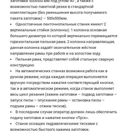
заготовки 500x500 мм под углом 90°, а также с
возможностью пакетной резки в стандартной
комплектации (без уменьшения высота получаемого
пакета заготовок) – 500х500мм.
Одностоечные ленточнопильные станки имеют 2
вертикальные стойки (колонны): 1 колонна основная
большего диаметра по которой вертикально перемещается
горизонтальная пильная рама. 2 колонна направляющая,
данная колонна задаёт окончательное жёсткое
направление рамы при работе и на холостом ходу.
Пильная рама, представляет собой стальную сварную
конструкцию
На автоматических станках возможна работа как в
ручном режиме, когда каждая операция выполняется
вручную посредством нажатия соответствующей кнопки,
так и в автоматическом режиме, когда станок выполняет
весь цикл резания (зажим заготовки – подвод заготовки –
запуск пилы – опускание рамы – остановка пилы –
подъем рамы – отжим тисков).
В последнем случае оператор должен лишь обеспечить
подачу заготовок и нажатие кнопки «Пуск».
Станок оснащен гидравлическими тисками с
возможностью быстрого зажима заготовок.