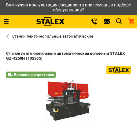
Вам нужна консультация специалиста или помощь в подборе
оборудования?
0 
Станки ленточнопильные автоматические
₽
САНКТ-ПЕТЕРБУРГ
Станок ленточнопильный автоматический колонный STALEX
GZ-4250H (102365)
+7 (812) 564-50-74
- ЗАКАЗ ИЗДЕЛИЙ
Бесплатная доставка
ЗАКАЗАТЬ ЗАПЧАСТЬ
ВХОД ИЛИ РЕГИСТРАЦИЯ
КАТАЛОГ
АКЦИИ