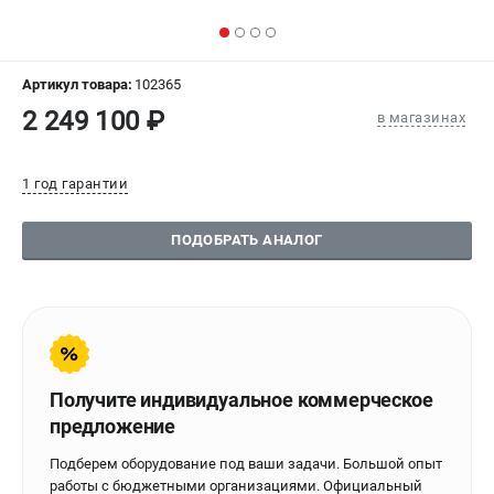
СРАВНЕНИЕ
(
0
)
ИЗБРАННОЕ
(
0
)
Артикул товара:
102365
2 249 100 ₽
в магазинах
МАГАЗИНЫ
1 год гарантии
СЕРВИС
ПОДОБРАТЬ АНАЛОГ
ПОДДЕРЖКА
Сервисиный центр
Гарантия Stalex
Политика обработки персональных данных
ИНФОРМАЦИЯ
Получите индивидуальное коммерческое
предложение
О компании
О бренде
Подберем оборудование под ваши задачи. Большой опыт
Юридическим лицам
работы с бюджетными организациями. Официальный