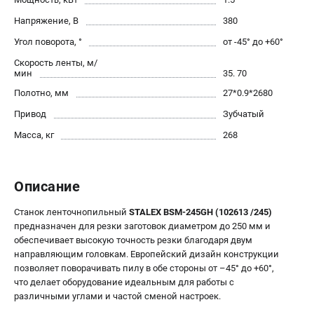
офертой.
Напряжение, В
380
проспект Александровской Фермы, 29АЛ
8 (812) 564-50-74
Угол поворота, °
от -45° до +60°
Прием заказов по телефону:
Скорость ленты, м/
пн-пт - с 9:00 до 18:00
мин
35. 70
сб - с 10:00 до 16:00
вс - выходной
Полотно, мм
27*0.9*2680
zakaz@stalex-shop.ru
Привод
Зубчатый
Масса, кг
268
Описание
Станок ленточнопильный
STALEX BSM-245GH (102613 /245)
предназначен для резки заготовок диаметром до 250 мм и
обеспечивает высокую точность резки благодаря двум
направляющим головкам. Европейский дизайн конструкции
позволяет поворачивать пилу в обе стороны от –45° до +60°,
что делает оборудование идеальным для работы с
различными углами и частой сменой настроек.