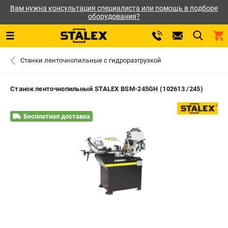
Вам нужна консультация специалиста или помощь в подборе
оборудования?
0 
Станки ленточнопильные с гидроразгрузкой
₽
САНКТ-ПЕТЕРБУРГ
Станок ленточнопильный STALEX BSM-245GH (102613 /245)
+7 (812) 564-50-74
- ЗАКАЗ ИЗДЕЛИЙ
Бесплатная доставка
ЗАКАЗАТЬ ЗАПЧАСТЬ
ВХОД ИЛИ РЕГИСТРАЦИЯ
КАТАЛОГ
АКЦИИ