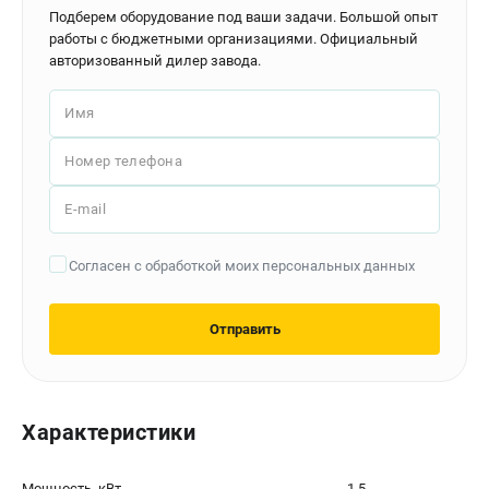
Контакты
Подберем оборудование под ваши задачи. Большой опыт
работы с бюджетными организациями. Официальный
Доставка
авторизованный дилер завода.
Оплата
Бонусная программа
Имя
Как нас найти
Новости
Номер телефона
Пользовательское соглашение
E-mail
ПОЛЕЗНЫЕ МАТЕРИАЛЫ
Согласен с обработкой моих персональных данных
Как выбрать заточной станок?
Основные виды сверлильных станков и их назначение
Арматурогибы ручные и электрические
Отправить
Токарные станки и их особенности
ТЕЛЕФОН (САНКТ-ПЕТЕРБУРГ)
Характеристики
+7 (812) 564-50-74
Информация размещённая на сайте не является публичной
Мощность, кВт
1.5