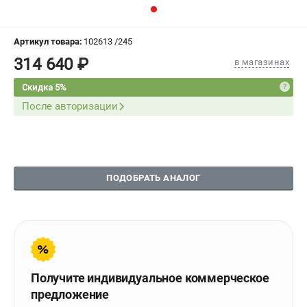
СРАВНЕНИЕ
(
0
)
Артикул товара:
102613 /245
ИЗБРАННОЕ
(
0
)
314 640 ₽
в магазинах
МАГАЗИНЫ
Скидка 5%
После авторизации
СЕРВИС
ПОДДЕРЖКА
Сервисиный центр
ПОДОБРАТЬ АНАЛОГ
Гарантия Stalex
Политика обработки персональных данных
ИНФОРМАЦИЯ
О компании
Получите индивидуальное коммерческое
О бренде
предложение
Юридическим лицам