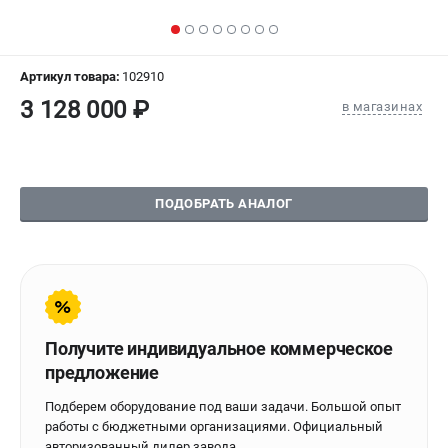
СРАВНЕНИЕ
(
0
)
ИЗБРАННОЕ
(
0
)
Артикул товара:
102910
3 128 000 ₽
в магазинах
МАГАЗИНЫ
СЕРВИС
ПОДОБРАТЬ АНАЛОГ
ПОДДЕРЖКА
Сервисиный центр
Гарантия Stalex
Политика обработки персональных данных
Получите индивидуальное коммерческое
ИНФОРМАЦИЯ
предложение
О компании
Подберем оборудование под ваши задачи. Большой опыт
О бренде
работы с бюджетными организациями. Официальный
Юридическим лицам
авторизованный дилер завода.