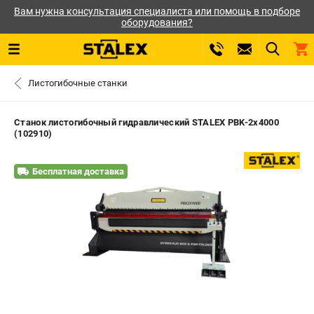
Вам нужна консультация специалиста или помощь в подборе
оборудования?
0 
Листогибочные станки
₽
САНКТ-ПЕТЕРБУРГ
Станок листогибочный гидравлический STALEX PBK-2x4000
(102910)
+7 (812) 564-50-74
- ЗАКАЗ ИЗДЕЛИЙ
Бесплатная доставка
ЗАКАЗАТЬ ЗАПЧАСТЬ
ВХОД ИЛИ РЕГИСТРАЦИЯ
КАТАЛОГ
АКЦИИ