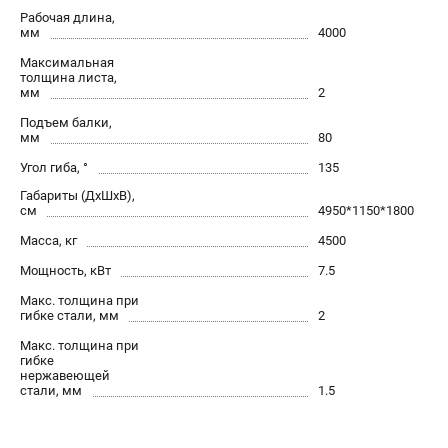
офертой.
Рабочая длина,
мм
4000
проспект Александровской Фермы, 29АЛ
8 (812) 564-50-74
Максимальная
Прием заказов по телефону:
толщина листа,
пн-пт - с 9:00 до 18:00
мм
2
сб - с 10:00 до 16:00
Подъем балки,
вс - выходной
мм
80
zakaz@stalex-shop.ru
Угол гиба, °
135
Габариты (ДхШхВ),
см
4950*1150*1800
Масса, кг
4500
Мощность, кВт
7.5
Макс. толщина при
гибке стали, мм
2
Макс. толщина при
гибке
нержавеющей
стали, мм
1.5