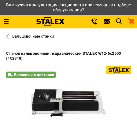
Вам нужна консультация специалиста или помощь в подборе
оборудования?
0 
Вальцовочные станки
₽
САНКТ-ПЕТЕРБУРГ
Станок вальцовочный гидравлический STALEX W12-6x2500
(102918)
+7 (812) 564-50-74
- ЗАКАЗ ИЗДЕЛИЙ
Бесплатная доставка
ЗАКАЗАТЬ ЗАПЧАСТЬ
ВХОД ИЛИ РЕГИСТРАЦИЯ
КАТАЛОГ
АКЦИИ