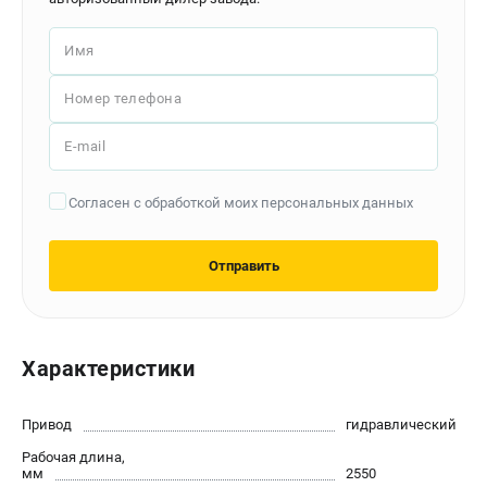
Контакты
Доставка
Имя
Оплата
Бонусная программа
Номер телефона
Как нас найти
E-mail
Новости
Пользовательское соглашение
Согласен с обработкой моих персональных данных
ПОЛЕЗНЫЕ МАТЕРИАЛЫ
Отправить
Как выбрать заточной станок?
Основные виды сверлильных станков и их назначение
Арматурогибы ручные и электрические
Токарные станки и их особенности
Характеристики
ТЕЛЕФОН (САНКТ-ПЕТЕРБУРГ)
Привод
гидравлический
+7 (812) 564-50-74
Рабочая длина,
Информация размещённая на сайте не является публичной
мм
2550