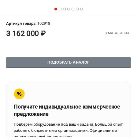
СРАВНЕНИЕ
(
0
)
ИЗБРАННОЕ
(
0
)
Артикул товара:
102918
3 162 000 ₽
в магазинах
МАГАЗИНЫ
СЕРВИС
ПОДОБРАТЬ АНАЛОГ
ПОДДЕРЖКА
Сервисиный центр
Гарантия Stalex
Политика обработки персональных данных
Получите индивидуальное коммерческое
ИНФОРМАЦИЯ
предложение
О компании
Подберем оборудование под ваши задачи. Большой опыт
О бренде
работы с бюджетными организациями. Официальный
Юридическим лицам
авторизованный дилер завода.