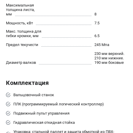
офертой.
Максимальная
толщина листа,
проспект Александровской Фермы, 29АЛ
мм
8
8 (812) 564-50-74
Прием заказов по телефону:
Мощность, кВт
7.5
пн-пт - с 9:00 до 18:00
Макс. толщина для
сб - с 10:00 до 16:00
гибки кромки, мм
6.5
вс - выходной
zakaz@stalex-shop.ru
Предел текучести
245 Мпа
230 мм верхний.
210 мм нижние.
Диаметр валков
190 мм боковые
Комплектация
Вальцовочный станок
ПЛК (программируемый логический контроллер)
Подвижный пульт управления
Гидравлическая откидная стойка
Упаковка: стальной паллет и защита обмоткой из ПВХ-