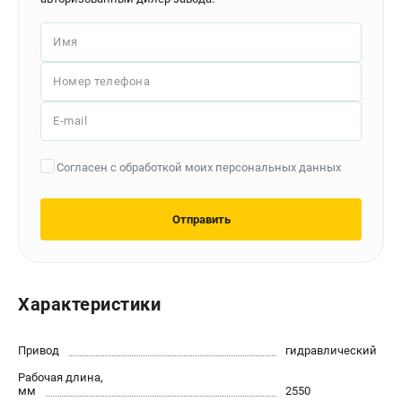
Контакты
Доставка
Имя
Оплата
Бонусная программа
Номер телефона
Как нас найти
E-mail
Новости
Пользовательское соглашение
Согласен с обработкой моих персональных данных
ПОЛЕЗНЫЕ МАТЕРИАЛЫ
Отправить
Как выбрать заточной станок?
Основные виды сверлильных станков и их назначение
Арматурогибы ручные и электрические
Токарные станки и их особенности
Характеристики
ТЕЛЕФОН (САНКТ-ПЕТЕРБУРГ)
Привод
гидравлический
+7 (812) 564-50-74
Рабочая длина,
Информация размещённая на сайте не является публичной
мм
2550