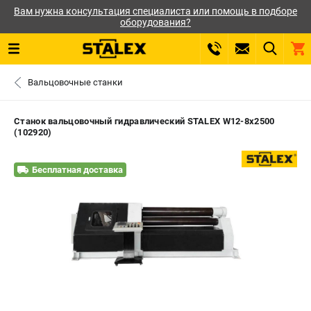
Вам нужна консультация специалиста или помощь в подборе
оборудования?
0 
Вальцовочные станки
₽
САНКТ-ПЕТЕРБУРГ
Станок вальцовочный гидравлический STALEX W12-8x2500
(102920)
+7 (812) 564-50-74
- ЗАКАЗ ИЗДЕЛИЙ
Бесплатная доставка
ЗАКАЗАТЬ ЗАПЧАСТЬ
ВХОД ИЛИ РЕГИСТРАЦИЯ
КАТАЛОГ
АКЦИИ