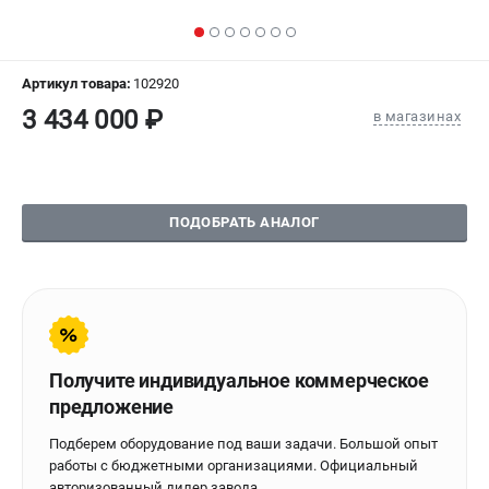
СРАВНЕНИЕ
(
0
)
ИЗБРАННОЕ
(
0
)
Артикул товара:
102920
3 434 000 ₽
в магазинах
МАГАЗИНЫ
СЕРВИС
ПОДОБРАТЬ АНАЛОГ
ПОДДЕРЖКА
Сервисиный центр
Гарантия Stalex
Политика обработки персональных данных
Получите индивидуальное коммерческое
ИНФОРМАЦИЯ
предложение
О компании
Подберем оборудование под ваши задачи. Большой опыт
О бренде
работы с бюджетными организациями. Официальный
Юридическим лицам
авторизованный дилер завода.