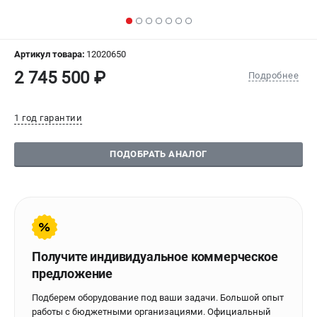
СРАВНЕНИЕ
(
0
)
ИЗБРАННОЕ
(
0
)
Артикул товара:
12020650
2 745 500 ₽
Подробнее
МАГАЗИНЫ
1 год гарантии
СЕРВИС
ПОДОБРАТЬ АНАЛОГ
ПОДДЕРЖКА
Сервисиный центр
Гарантия Stalex
Политика обработки персональных данных
ИНФОРМАЦИЯ
Получите индивидуальное коммерческое
предложение
О компании
О бренде
Подберем оборудование под ваши задачи. Большой опыт
Юридическим лицам
работы с бюджетными организациями. Официальный