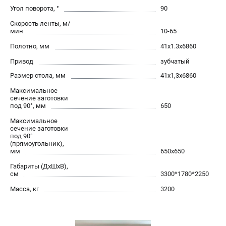
проспект Александровской Фермы, 29АЛ
Угол поворота, °
90
8 (812) 564-50-74
Скорость ленты, м/
Прием заказов по телефону:
мин
10-65
пн-пт - с 9:00 до 18:00
сб - с 10:00 до 16:00
Полотно, мм
41х1.3х6860
вс - выходной
Привод
зубчатый
zakaz@stalex-shop.ru
Размер стола, мм
41х1,3х6860
Максимальное
сечение заготовки
под 90°, мм
650
Максимальное
сечение заготовки
под 90°
(прямоугольник),
мм
650х650
Габариты (ДхШхВ),
см
3300*1780*2250
Масса, кг
3200