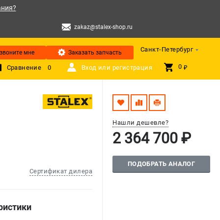
ания?
zakaz@stalex-shop.ru
Санкт-Петербург
звоните мне
Заказать запчасть
0 
Сравнение
0
Вход или регистрация
₽
Нашли дешевле?
2 364 700 ₽
ПОДОБРАТЬ АНАЛОГ
Сертификат дилера
ристики