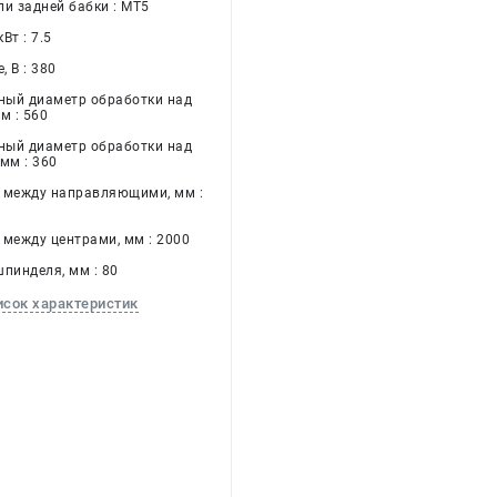
ли задней бабки : МТ5
Вт : 7.5
 В : 380
ый диаметр обработки над
м : 560
ый диаметр обработки над
мм : 360
 между направляющими, мм :
 между центрами, мм : 2000
шпинделя, мм : 80
исок характеристик