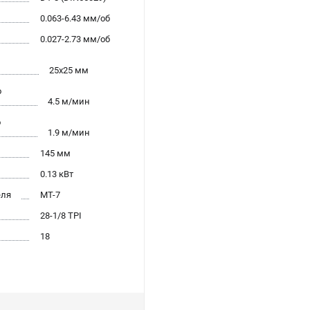
0.063-6.43 мм/об
0.027-2.73 мм/об
25х25 мм
о
4.5 м/мин
о
1.9 м/мин
145 мм
0.13 кВт
еля
MТ-7
28-1/8 TPI
18