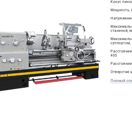
Конус пино
Мощность, к
Напряжение,
Максимальн
станиной, м
Максимальн
суппортом, 
Расстояние
405
Расстояние
Отверстие 
Полный сп