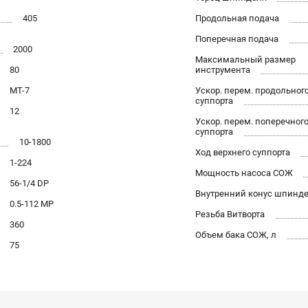
405
Продольная подача
Поперечная подача
2000
Максимальный размер
80
инструмента
MТ-7
Ускор. перем. продольног
суппорта
12
Ускор. перем. поперечног
суппорта
10-1800
Ход верхнего суппорта
1-224
Мощность насоса СОЖ
56-1/4 DP
Внутренний конус шпинд
0.5-112 MP
Резьба Витворта
360
Объем бака СОЖ, л
75