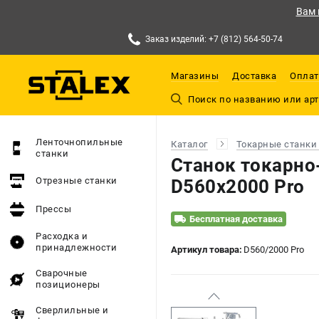
Вам 
Заказ изделий: +7 (812) 564-50-74
Магазины
Доставка
Оплат
Ленточнопильные
Каталог
Токарные станки
станки
Станок токарно
Отрезные станки
D560x2000 Pro
Прессы
Бесплатная доставка
Расходка и
принадлежности
Артикул товара:
D560/2000 Pro
Сварочные
позиционеры
Сверлильные и