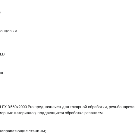
ы
концевым
LED
ия
LEX D560x2000 Pro предназначен для токарной обработки, резьбонареза
мерных материалов, поддающихся обработке резанием.
 направляющие станины;