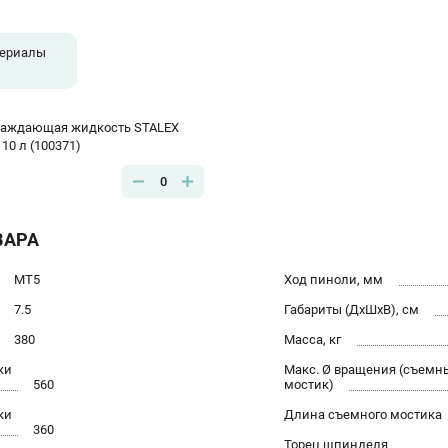
териалы
лаждающая жидкость STALEX
 10 л (100371)
0
ВАРА
МТ5
Ход пиноли, мм
7.5
Габариты (ДхШхВ), см
380
Масса, кг
ки
Макс. Ø вращения (съемн
560
мостик)
ки
Длина съемного мостика
360
Торец шпинделя