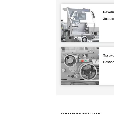
Безоп
Защитн
Эргон
Позвол