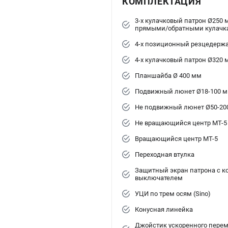
КОМПЛЕКТАЦИЯ
3-х кулачковый патрон Ø250 
прямыми/обратными кулачк
4-х позиционный резцедерж
4-х кулачковый патрон Ø320 
Планшайба Ø 400 мм
Подвижный люнет Ø18-100 
Не подвижный люнет Ø50-20
Не вращающийся центр МТ-5
Вращающийся центр МТ-5
Переходная втулка
Защитный экран патрона с 
выключателем
УЦИ по трем осям (Sino)
Конусная линейка
Джойстик ускоренного перем