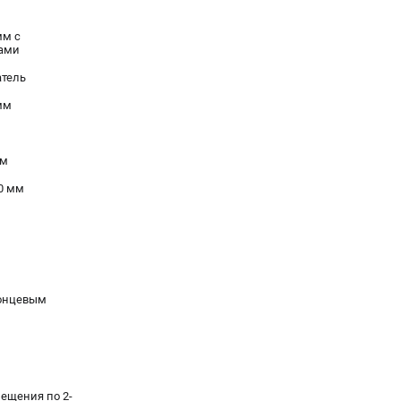
мм с
ами
атель
мм
мм
0 мм
концевым
ещения по 2-