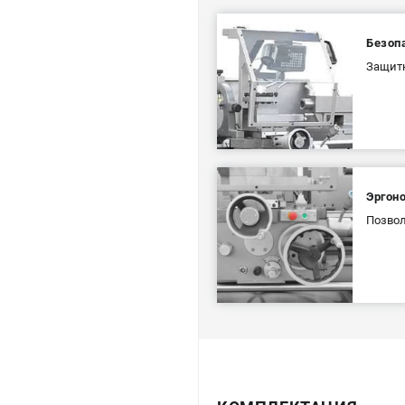
Безоп
Защитн
Эргон
Позвол