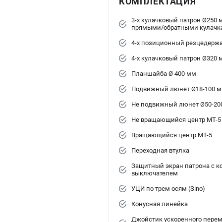
КОМПЛЕКТАЦИЯ
3-х кулачковый патрон Ø250 
прямыми/обратными кулачк
4-х позиционный резцедерж
4-х кулачковый патрон Ø320 
Планшайба Ø 400 мм
Подвижный люнет Ø18-100 
Не подвижный люнет Ø50-20
Не вращающийся центр МТ-5
Вращающийся центр МТ-5
Переходная втулка
Защитный экран патрона с 
выключателем
УЦИ по трем осям (Sino)
Конусная линейка
Джойстик ускоренного перем