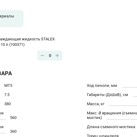
териалы
лаждающая жидкость STALEX
 10 л (100371)
0
ВАРА
МТ5
Ход пиноли, мм
7.5
Габариты (ДхШхВ), см
380
Масса, кг
ки
Макс. Ø вращения (съемн
560
мостик)
ки
Длина съемного мостика
360
Торец шпинделя