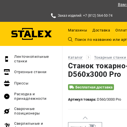
Вам 
Заказ изделий: +7 (812) 564-50-74
Магазины
Доставка
Оплат
Ленточнопильные
Каталог
Токарные станки
станки
Станок токарно
Отрезные станки
D560x3000 Pro
Прессы
Бесплатная доставка
Расходка и
принадлежности
Артикул товара:
D560/3000 Pro
Сварочные
позиционеры
Сверлильные и