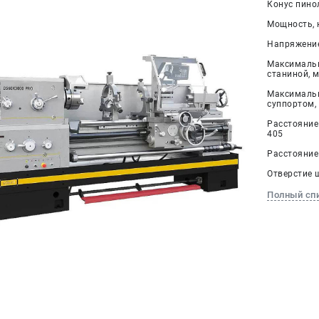
Конус пино
Мощность, к
Напряжение,
Максимальн
станиной, м
Максимальн
суппортом, 
Расстояние
405
Расстояние
Отверстие 
Полный сп