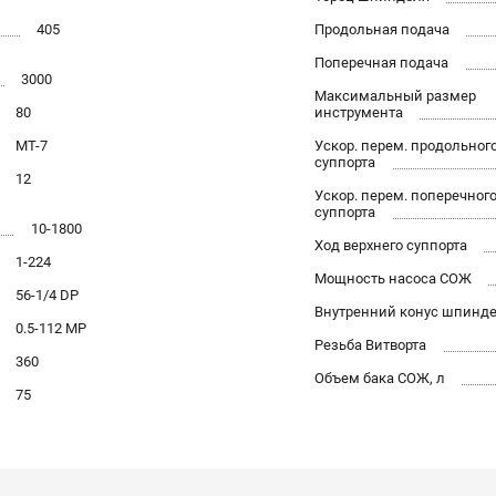
405
Продольная подача
Поперечная подача
3000
Максимальный размер
80
инструмента
MТ-7
Ускор. перем. продольног
суппорта
12
Ускор. перем. поперечног
суппорта
10-1800
Ход верхнего суппорта
1-224
Мощность насоса СОЖ
56-1/4 DP
Внутренний конус шпинд
0.5-112 MP
Резьба Витворта
360
Объем бака СОЖ, л
75