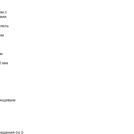
мм с
ами
атель
мм
мм
0 мм
концевым
ещения по 2-