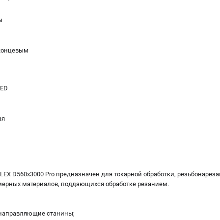
ы
концевым
LED
ия
LEX D560x3000 Pro предназначен для токарной обработки, резьбонареза
мерных материалов, поддающихся обработке резанием.
 направляющие станины;