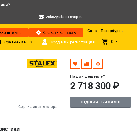
ания?
zakaz@stalex-shop.ru
Санкт-Петербург
звоните мне
Заказать запчасть
0 
Сравнение
0
Вход или регистрация
₽
Нашли дешевле?
2 718 300 ₽
ПОДОБРАТЬ АНАЛОГ
Сертификат дилера
ристики