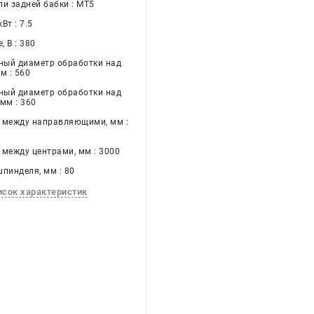
ли задней бабки : МТ5
Вт : 7.5
 В : 380
ый диаметр обработки над
м : 560
ый диаметр обработки над
мм : 360
 между направляющими, мм :
 между центрами, мм : 3000
шпинделя, мм : 80
исок характеристик