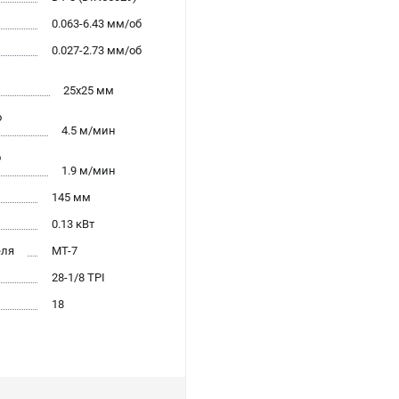
0.063-6.43 мм/об
0.027-2.73 мм/об
25х25 мм
о
4.5 м/мин
о
1.9 м/мин
145 мм
0.13 кВт
еля
MТ-7
28-1/8 TPI
18