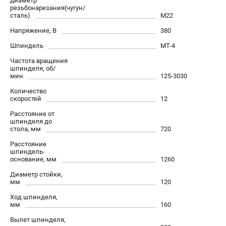
диаметр
офертой.
резьбонарезания(чугун/
сталь)
M22
проспект Александровской Фермы, 29АЛ
8 (812) 564-50-74
Напряжение, В
380
Прием заказов по телефону:
Шпиндель
МТ-4
пн-пт - с 9:00 до 18:00
сб - с 10:00 до 16:00
Частота вращения
вс - выходной
шпинделя, об/
zakaz@stalex-shop.ru
мин
125-3030
Количество
скоростей
12
Расстояние от
шпинделя до
стола, мм
720
Расстояние
шпиндель-
основание, мм
1260
Диаметр стойки,
мм
120
Ход шпинделя,
мм
160
Вылет шпинделя,