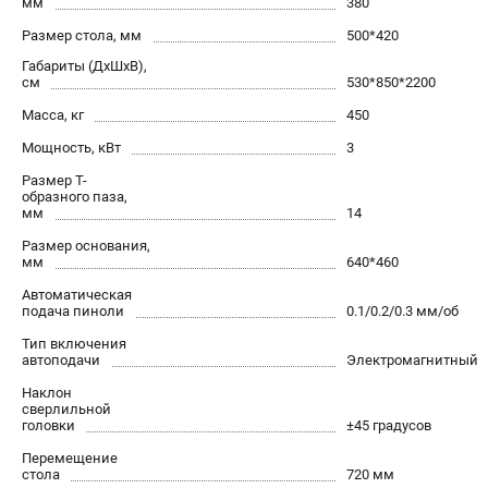
мм
380
Размер стола, мм
500*420
Габариты (ДхШхВ),
см
530*850*2200
Масса, кг
450
Мощность, кВт
3
Размер Т-
образного паза,
мм
14
Размер основания,
мм
640*460
Автоматическая
подача пиноли
0.1/0.2/0.3 мм/об
Тип включения
автоподачи
Электромагнитный
Наклон
сверлильной
головки
±45 градусов
Перемещение
стола
720 мм