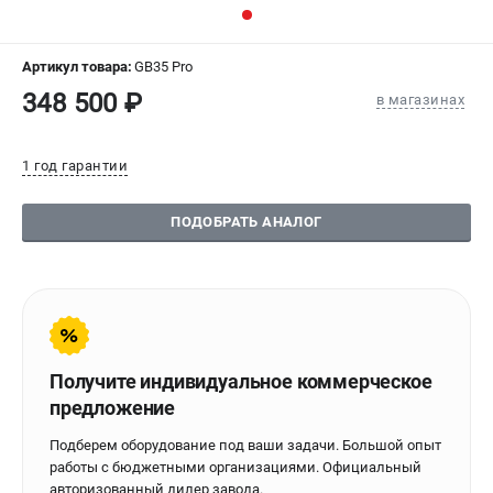
СРАВНЕНИЕ
(
0
)
Артикул товара:
GB35 Pro
ИЗБРАННОЕ
(
0
)
348 500 ₽
в магазинах
МАГАЗИНЫ
1 год гарантии
СЕРВИС
ПОДОБРАТЬ АНАЛОГ
ПОДДЕРЖКА
Сервисиный центр
Гарантия Stalex
Политика обработки персональных данных
Получите индивидуальное коммерческое
ИНФОРМАЦИЯ
предложение
О компании
Подберем оборудование под ваши задачи. Большой опыт
О бренде
работы с бюджетными организациями. Официальный
Юридическим лицам
авторизованный дилер завода.