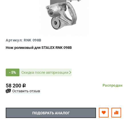
офертой.
проспект Александровской Фермы, 29АЛ
8 (812) 564-50-74
Прием заказов по телефону:
пн-пт - с 9:00 до 18:00
сб - с 10:00 до 16:00
вс - выходной
Артикул: RNK 098B
zakaz@stalex-shop.ru
Нож роликовый для STALEX RNK 098B
Скидка после авторизации
- 5%
58 200
Распродан
c
Оставить отзыв
ПОДОБРАТЬ АНАЛОГ