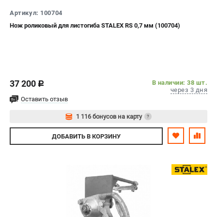
СРАВНЕНИЕ
(
0
)
Артикул: 100704
Нож роликовый для листогиба STALEX RS 0,7 мм (100704)
ИЗБРАННОЕ
(
0
)
МАГАЗИНЫ
37 200
СЕРВИС
В наличии: 38 шт.
c
через 3 дня
Оставить отзыв
ПОДДЕРЖКА
1 116 бонусов на карту
?
Сервисиный центр
Авторизуйтесь
Гарантия Stalex
ДОБАВИТЬ
В КОРЗИНУ
Политика обработки персональных данных
ИНФОРМАЦИЯ
О компании
О бренде
Юридическим лицам