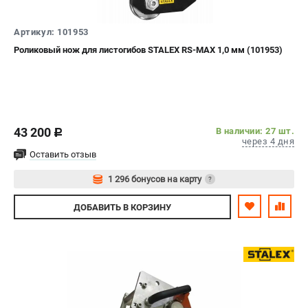
СРАВНЕНИЕ
(
0
)
Артикул: 101953
ИЗБРАННОЕ
(
0
)
Роликовый нож для листогибов STALEX RS-MAX 1,0 мм (101953)
МАГАЗИНЫ
СЕРВИС
43 200
В наличии: 27 шт.
c
через 4 дня
ПОДДЕРЖКА
Оставить отзыв
Сервисиный центр
1 296 бонусов на карту
?
Гарантия Stalex
Авторизуйтесь
ДОБАВИТЬ
В КОРЗИНУ
Политика обработки персональных данных
ИНФОРМАЦИЯ
О компании
О бренде
Юридическим лицам