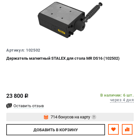
офертой.
проспект Александровской Фермы, 29АЛ
8 (812) 564-50-74
Прием заказов по телефону:
пн-пт - с 9:00 до 18:00
сб - с 10:00 до 16:00
вс - выходной
zakaz@stalex-shop.ru
Артикул: 102502
Держатель магнитный STALEX для стола MR DS16 (102502)
23 800
В наличии: 6 шт.
c
через 4 дня
Оставить отзыв
714 бонусов на карту
?
Авторизуйтесь
ДОБАВИТЬ
В КОРЗИНУ