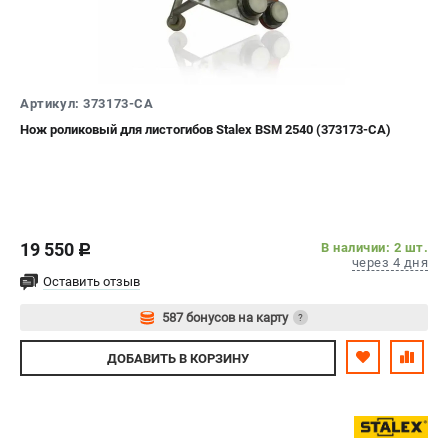
Контакты
Доставка
Оплата
Бонусная программа
Артикул: 373173-CA
Как нас найти
Нож роликовый для листогибов Stalex BSM 2540 (373173-CA)
Новости
Пользовательское соглашение
ПОЛЕЗНЫЕ МАТЕРИАЛЫ
19 550
В наличии: 2 шт.
Как выбрать заточной станок?
c
через 4 дня
Основные виды сверлильных станков и их назначение
Оставить отзыв
Арматурогибы ручные и электрические
587 бонусов на карту
?
Токарные станки и их особенности
Авторизуйтесь
ДОБАВИТЬ
В КОРЗИНУ
ТЕЛЕФОН (САНКТ-ПЕТЕРБУРГ)
+7 (812) 564-50-74
Информация размещённая на сайте не является публичной