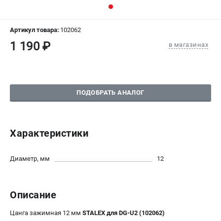
СРАВНЕНИЕ
(
0
)
Артикул товара:
102062
ИЗБРАННОЕ
(
0
)
1 190 ₽
в магазинах
МАГАЗИНЫ
СЕРВИС
ПОДОБРАТЬ АНАЛОГ
ПОДДЕРЖКА
Сервисиный центр
Характеристики
Гарантия Stalex
Политика обработки персональных данных
Диаметр, мм
12
ИНФОРМАЦИЯ
О компании
Описание
О бренде
Цанга зажимная 12 мм
STALEX для DG-U2 (102062)
Юридическим лицам