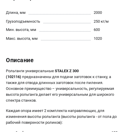
Контакты
Доставка
Длина, мм
2000
Оплата
Грузоподъемность
250 кг/м
Бонусная программа
Мин. высота, мм
600
Как нас найти
Макс. высота, мм
1020
Новости
Пользовательское соглашение
Описание
ПОЛЕЗНЫЕ МАТЕРИАЛЫ
Рольганги универсальные
STALEX Z 300
Как выбрать заточной станок?
(102116
)
предназначены для подачи заготовок к станку, а
Основные виды сверлильных станков и их назначение
также для отвода длинных заготовок после пиления.
Арматурогибы ручные и электрические
Основное преимущество – универсальность, регулируемая
высота рольганга делает его универсальным для широкого
Токарные станки и их особенности
спектра станков.
Каждая опора имеет 2 комплекта направляющих, для
ТЕЛЕФОН (САНКТ-ПЕТЕРБУРГ)
изменения высоты рольганга (высоты рольганга - от пола до
+7 (812) 564-50-74
рабочей поверхности роликов):
Информация размещённая на сайте не является публичной