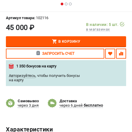
СРАВНЕНИЕ
(
0
)
Артикул товара:
102116
ИЗБРАННОЕ
(
0
)
В наличии: 5 шт.
45 000 ₽
в магазинах
МАГАЗИНЫ
В КОРЗИНУ
СЕРВИС
ЗАПРОСИТЬ СЧЕТ
ПОДДЕРЖКА
1 350 бонусов на карту
Сервисиный центр
Авторизуйтесь
,
чтобы получить бонусы
на карту
Гарантия Stalex
Политика обработки персональных данных
Самовывоз
Доставка
ИНФОРМАЦИЯ
через 3 дня
через 6 дней
бесплатно
О компании
О бренде
Характеристики
Юридическим лицам