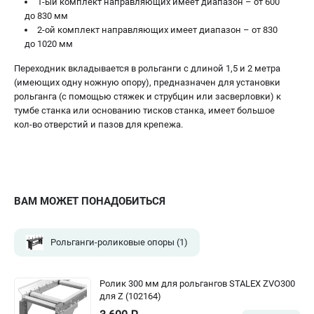
офертой.
1-ый комплект направляющих имеет диапазон – от 600
до 830 мм
проспект Александровской Фермы, 29АЛ
2-ой комплект направляющих имеет диапазон – от 830
8 (812) 564-50-74
до 1020 мм
Прием заказов по телефону:
пн-пт - с 9:00 до 18:00
Переходник вкладывается в рольганги с длиной 1,5 и 2 метра
сб - с 10:00 до 16:00
(имеющих одну ножную опору), предназначен для установки
вс - выходной
рольганга (с помощью стяжек и струбцин или засверловки) к
zakaz@stalex-shop.ru
тумбе станка или основанию тисков станка, имеет большое
кол-во отверстий и пазов для крепежа.
ВАМ МОЖЕТ ПОНАДОБИТЬСЯ
Рольганги-роликовые опоры
(1)
Ролик 300 мм для рольгангов STALEX ZVO300
для Z (102164)