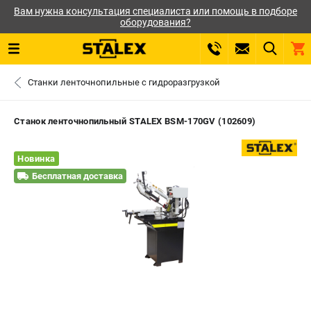
Вам нужна консультация специалиста или помощь в подборе
оборудования?
0 
Станки ленточнопильные с гидроразгрузкой
₽
САНКТ-ПЕТЕРБУРГ
Станок ленточнопильный STALEX BSM-170GV (102609)
+7 (812) 564-50-74
- ЗАКАЗ ИЗДЕЛИЙ
Новинка
Бесплатная доставка
ЗАКАЗАТЬ ЗАПЧАСТЬ
ВХОД ИЛИ РЕГИСТРАЦИЯ
КАТАЛОГ
АКЦИИ