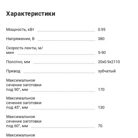
офертой.
проспект Александровской Фермы, 29АЛ
Характеристики
8 (812) 564-50-74
Прием заказов по телефону:
пн-пт - с 9:00 до 18:00
Мощность, кВт
0.95
сб - с 10:00 до 16:00
Напряжение, В
380
вс - выходной
zakaz@stalex-shop.ru
Скорость ленты, м/
мин
5-90
Полотно, мм
20х0.9х2110
Привод
зубчатый
Максимальное
сечение заготовки
под 90°, мм
170
Максимальное
сечение заготовки
под 45°, мм
130
Максимальное
сечение заготовки
под 60°, мм
70
Максимальное