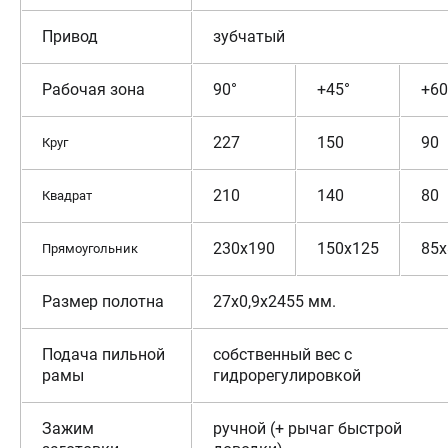
Привод
зубчатый
Рабочая зона
90°
+45°
+60
227
15
0
9
0
Круг
210
140
80
Квадрат
230x190
150х
1
25
8
5
x
Прямоугольник
Размер полотна
27х0,9х2455 мм.
Подача пильной
собственный вес с
рамы
гидрорегулировкой
Зажим
ручной (+ рычаг быстрой