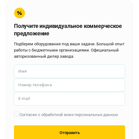
Контакты
Доставка
Оплата
Получите индивидуальное коммерческое
Бонусная программа
предложение
Как нас найти
Новости
Подберем оборудование под ваши задачи. Большой опыт
работы с бюджетными организациями. Официальный
Пользовательское соглашение
авторизованный дилер завода.
ПОЛЕЗНЫЕ МАТЕРИАЛЫ
Имя
Как выбрать заточной станок?
Основные виды сверлильных станков и их назначение
Номер телефона
Арматурогибы ручные и электрические
E-mail
Токарные станки и их особенности
Согласен с обработкой моих персональных данных
ТЕЛЕФОН (САНКТ-ПЕТЕРБУРГ)
+7 (812) 564-50-74
Отправить
Информация размещённая на сайте не является публичной