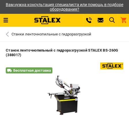
Вам нужна консультация специалиста или помощь в подборе
оборудования?
0 
Станки ленточнопильные с гидроразгрузкой
₽
САНКТ-ПЕТЕРБУРГ
Станок ленточнопильный с гидроразгрузкой STALEX BS-260G
(388017)
+7 (812) 564-50-74
- ЗАКАЗ ИЗДЕЛИЙ
Бесплатная доставка
ЗАКАЗАТЬ ЗАПЧАСТЬ
ВХОД ИЛИ РЕГИСТРАЦИЯ
КАТАЛОГ
АКЦИИ