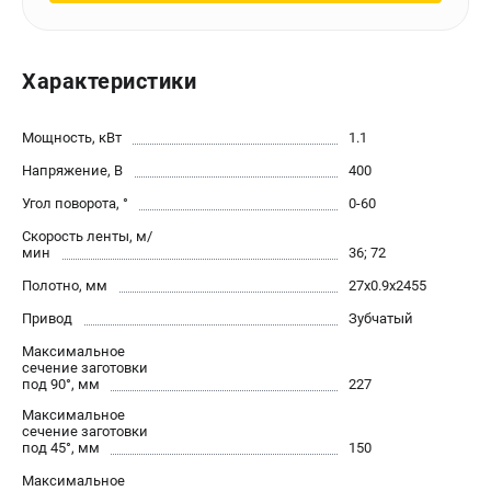
офертой.
проспект Александровской Фермы, 29АЛ
8 (812) 564-50-74
Характеристики
Прием заказов по телефону:
пн-пт - с 9:00 до 18:00
сб - с 10:00 до 16:00
Мощность, кВт
1.1
вс - выходной
zakaz@stalex-shop.ru
Напряжение, В
400
Угол поворота, °
0-60
Скорость ленты, м/
мин
36; 72
Полотно, мм
27х0.9х2455
Привод
Зубчатый
Максимальное
сечение заготовки
под 90°, мм
227
Максимальное
сечение заготовки
под 45°, мм
150
Максимальное