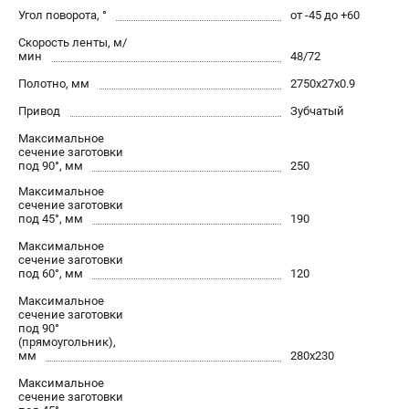
офертой.
Угол поворота, °
от -45 до +60
проспект Александровской Фермы, 29АЛ
Скорость ленты, м/
8 (812) 564-50-74
мин
48/72
Прием заказов по телефону:
Полотно, мм
пн-пт - с 9:00 до 18:00
2750х27х0.9
сб - с 10:00 до 16:00
Привод
Зубчатый
вс - выходной
zakaz@stalex-shop.ru
Максимальное
сечение заготовки
под 90°, мм
250
Максимальное
сечение заготовки
под 45°, мм
190
Максимальное
сечение заготовки
под 60°, мм
120
Максимальное
сечение заготовки
под 90°
(прямоугольник),
мм
280х230
Максимальное
сечение заготовки