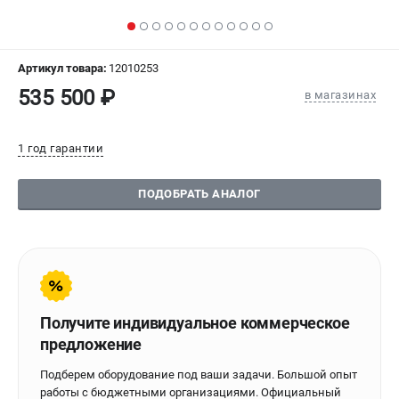
СРАВНЕНИЕ
(
0
)
ИЗБРАННОЕ
(
0
)
Артикул товара:
12010253
535 500 ₽
в магазинах
МАГАЗИНЫ
1 год гарантии
СЕРВИС
ПОДОБРАТЬ АНАЛОГ
ПОДДЕРЖКА
Сервисиный центр
Гарантия Stalex
Политика обработки персональных данных
ИНФОРМАЦИЯ
Получите индивидуальное коммерческое
предложение
О компании
О бренде
Подберем оборудование под ваши задачи. Большой опыт
Юридическим лицам
работы с бюджетными организациями. Официальный