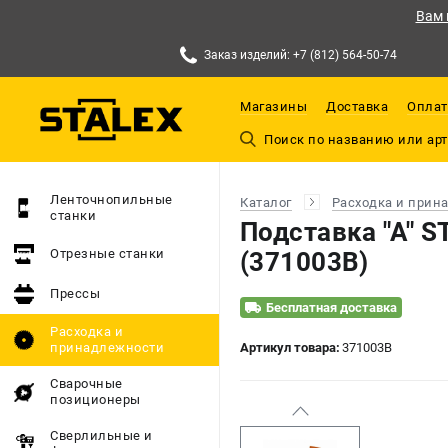
Вам 
Заказ изделий: +7 (812) 564-50-74
Магазины
Доставка
Оплат
Ленточнопильные
Каталог
Расходка и прин
станки
Подставка "А" S
Отрезные станки
(371003B)
Прессы
Бесплатная доставка
Расходка и
принадлежности
Артикул товара:
371003B
Сварочные
позиционеры
Сверлильные и