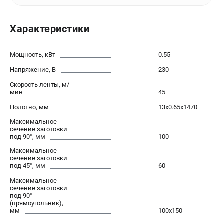
офертой.
проспект Александровской Фермы, 29АЛ
Характеристики
8 (812) 564-50-74
Прием заказов по телефону:
пн-пт - с 9:00 до 18:00
Мощность, кВт
сб - с 10:00 до 16:00
0.55
вс - выходной
Напряжение, В
230
zakaz@stalex-shop.ru
Скорость ленты, м/
мин
45
Полотно, мм
13х0.65х1470
Максимальное
сечение заготовки
под 90°, мм
100
Максимальное
сечение заготовки
под 45°, мм
60
Максимальное
сечение заготовки
под 90°
(прямоугольник),
мм
100х150