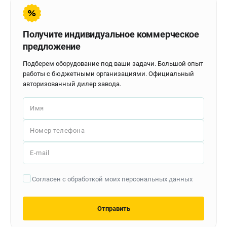
Контакты
Доставка
Оплата
Получите индивидуальное коммерческое
Бонусная программа
предложение
Как нас найти
Подберем оборудование под ваши задачи. Большой опыт
Новости
работы с бюджетными организациями. Официальный
Пользовательское соглашение
авторизованный дилер завода.
Имя
ПОЛЕЗНЫЕ МАТЕРИАЛЫ
Как выбрать заточной станок?
Номер телефона
Основные виды сверлильных станков и их назначение
Арматурогибы ручные и электрические
E-mail
Токарные станки и их особенности
Согласен с обработкой моих персональных данных
ТЕЛЕФОН (САНКТ-ПЕТЕРБУРГ)
+7 (812) 564-50-74
Отправить
Информация размещённая на сайте не является публичной