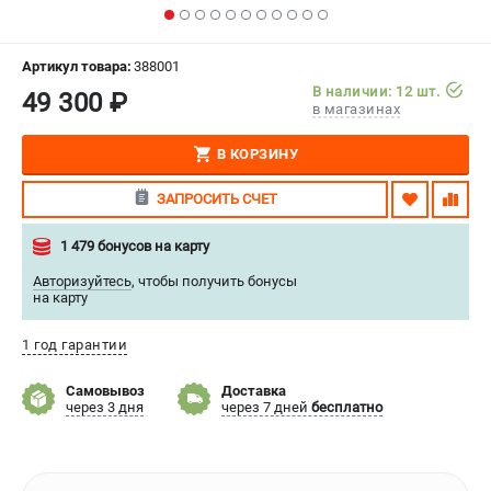
СРАВНЕНИЕ
(
0
)
Артикул товара:
388001
ИЗБРАННОЕ
(
0
)
В наличии: 12 шт.
49 300 ₽
в магазинах
МАГАЗИНЫ
В КОРЗИНУ
СЕРВИС
ЗАПРОСИТЬ СЧЕТ
ПОДДЕРЖКА
1 479 бонусов на карту
Сервисиный центр
Авторизуйтесь
,
чтобы получить бонусы
на карту
Гарантия Stalex
Политика обработки персональных данных
1 год гарантии
ИНФОРМАЦИЯ
Самовывоз
Доставка
через 3 дня
через 7 дней
бесплатно
О компании
О бренде
Юридическим лицам