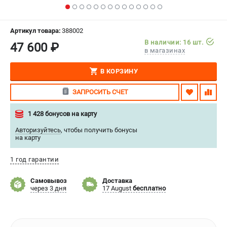
СРАВНЕНИЕ
(
0
)
Артикул товара:
388002
ИЗБРАННОЕ
(
0
)
В наличии: 16 шт.
47 600 ₽
в магазинах
МАГАЗИНЫ
В КОРЗИНУ
СЕРВИС
ЗАПРОСИТЬ СЧЕТ
ПОДДЕРЖКА
1 428 бонусов на карту
Сервисиный центр
Авторизуйтесь
,
чтобы получить бонусы
на карту
Гарантия Stalex
Политика обработки персональных данных
1 год гарантии
ИНФОРМАЦИЯ
Самовывоз
Доставка
через 3 дня
17 August
бесплатно
О компании
О бренде
Юридическим лицам