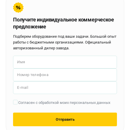
Контакты
Доставка
Оплата
Получите индивидуальное коммерческое
Бонусная программа
предложение
Как нас найти
Подберем оборудование под ваши задачи. Большой опыт
Новости
работы с бюджетными организациями. Официальный
Пользовательское соглашение
авторизованный дилер завода.
Имя
ПОЛЕЗНЫЕ МАТЕРИАЛЫ
Как выбрать заточной станок?
Номер телефона
Основные виды сверлильных станков и их назначение
Арматурогибы ручные и электрические
E-mail
Токарные станки и их особенности
Согласен с обработкой моих персональных данных
ТЕЛЕФОН (САНКТ-ПЕТЕРБУРГ)
+7 (812) 564-50-74
Отправить
Информация размещённая на сайте не является публичной