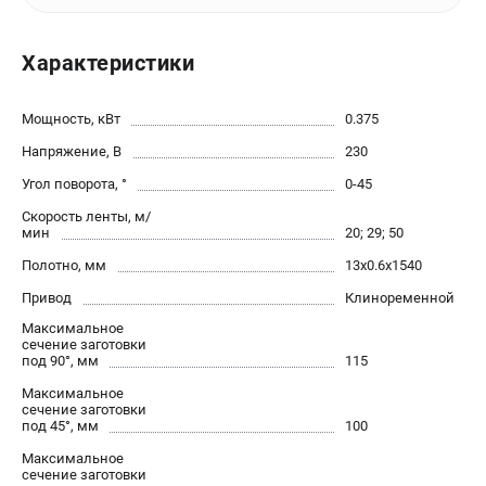
офертой.
проспект Александровской Фермы, 29АЛ
Характеристики
8 (812) 564-50-74
Прием заказов по телефону:
пн-пт - с 9:00 до 18:00
Мощность, кВт
сб - с 10:00 до 16:00
0.375
вс - выходной
Напряжение, В
230
zakaz@stalex-shop.ru
Угол поворота, °
0-45
Скорость ленты, м/
мин
20; 29; 50
Полотно, мм
13х0.6х1540
Привод
Клиноременной
Максимальное
сечение заготовки
под 90°, мм
115
Максимальное
сечение заготовки
под 45°, мм
100
Максимальное
сечение заготовки