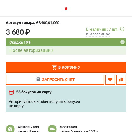
СРАВНЕНИЕ
(
0
)
ИЗБРАННОЕ
(
0
)
Артикул товара:
GS400.01.060
В наличии: 7 шт.
3 680 ₽
в магазинах
МАГАЗИНЫ
Скидка 10%
После авторизации
СЕРВИС
ПОДДЕРЖКА
В КОРЗИНУ
Сервисиный центр
ЗАПРОСИТЬ СЧЕТ
Гарантия Stalex
Политика обработки персональных данных
55 бонусов на карту
Авторизуйтесь
,
чтобы получить бонусы
ИНФОРМАЦИЯ
на карту
О компании
О бренде
Самовывоз
Доставка
Юридическим лицам
через 4 дня
через 6 дней за 150 р.