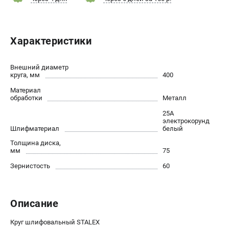
Контакты
Доставка
Оплата
Характеристики
Бонусная программа
Как нас найти
Внешний диаметр
Новости
круга, мм
400
Пользовательское соглашение
Материал
обработки
Металл
ПОЛЕЗНЫЕ МАТЕРИАЛЫ
25А
электрокорунд
Как выбрать заточной станок?
Шлифматериал
белый
Основные виды сверлильных станков и их назначение
Толщина диска,
мм
75
Арматурогибы ручные и электрические
Токарные станки и их особенности
Зернистость
60
ТЕЛЕФОН (САНКТ-ПЕТЕРБУРГ)
Описание
+7 (812) 564-50-74
Информация размещённая на сайте не является публичной
Круг шлифовальный STALEX