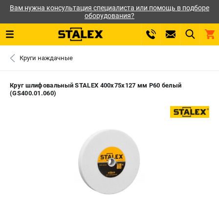
Вам нужна консультация специалиста или помощь в подборе
оборудования?
0 
Круги наждачные
₽
САНКТ-ПЕТЕРБУРГ
Круг шлифовальный STALEX 400х75х127 мм P60 белый
(GS400.01.060)
+7 (812) 564-50-74
- ЗАКАЗ ИЗДЕЛИЙ
ЗАКАЗАТЬ ЗАПЧАСТЬ
ВХОД ИЛИ РЕГИСТРАЦИЯ
КАТАЛОГ
АКЦИИ