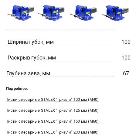
Контакты
Доставка
Оплата
Бонусная программа
Как нас найти
Ширина губок, мм
100
Новости
Пользовательское соглашение
Раскрыв губок, мм
100
ПОЛЕЗНЫЕ МАТЕРИАЛЫ
Глубина зева, мм
67
Как выбрать заточной станок?
Основные виды сверлильных станков и их назначение
Подробнее:
Арматурогибы ручные и электрические
Токарные станки и их особенности
Тиски слесарные STALEX "Гризли" 100 мм (M40)
Тиски слесарные STALEX "Гризли" 125 мм (M50)
ТЕЛЕФОН (САНКТ-ПЕТЕРБУРГ)
Тиски слесарные STALEX "Гризли" 150 мм (M60)
+7 (812) 564-50-74
Информация размещённая на сайте не является публичной
Тиски слесарные STALEX "Гризли" 200 мм (M80)