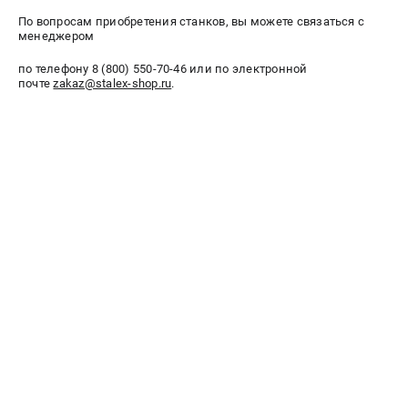
офертой.
По вопросам приобретения станков, вы можете связаться с
проспект Александровской Фермы, 29АЛ
менеджером
8 (812) 564-50-74
Прием заказов по телефону:
по телефону 8 (800) 550-70-46 или по электронной
пн-пт - с 9:00 до 18:00
почте
zakaz@stalex-shop.ru
.
сб - с 10:00 до 16:00
вс - выходной
zakaz@stalex-shop.ru