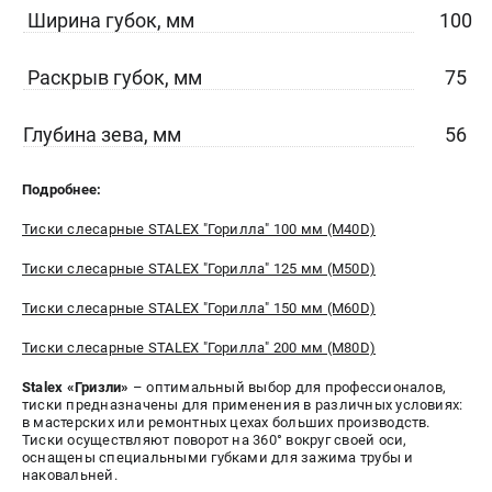
Ширина губок, мм
100
СРАВНЕНИЕ
(
0
)
Раскрыв губок, мм
75
ИЗБРАННОЕ
(
0
)
Глубина зева, мм
56
МАГАЗИНЫ
СЕРВИС
Подробнее:
Тиски слесарные STALEX "Горилла" 100 мм (M40D)
ПОДДЕРЖКА
Тиски слесарные STALEX "Горилла" 125 мм (M50D)
Сервисиный центр
Гарантия Stalex
Тиски слесарные STALEX "Горилла" 150 мм (M60D)
Политика обработки персональных данных
Тиски слесарные STALEX "Горилла" 200 мм (M80D)
Stalex «Гризли»
– оптимальный выбор для профессионалов,
ИНФОРМАЦИЯ
тиски предназначены для применения в различных условиях:
в мастерских или ремонтных цехах больших производств.
О компании
Тиски осуществляют поворот на 360° вокруг своей оси,
О бренде
оснащены специальными губками для зажима трубы и
наковальней.
Юридическим лицам