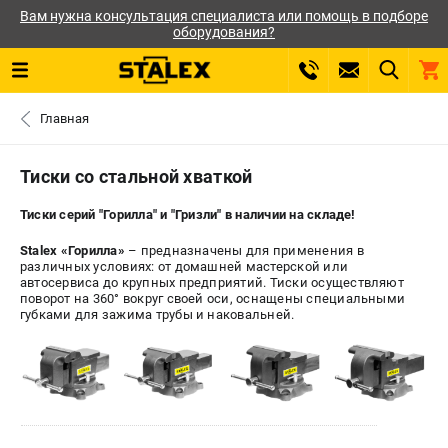
Вам нужна консультация специалиста или помощь в подборе
оборудования?
0 
Главная
₽
САНКТ-ПЕТЕРБУРГ
Тиски со стальной хваткой
Тиски серий "Горилла" и "Гризли" в наличии на складе!
+7 (812) 564-50-74
- ЗАКАЗ ИЗДЕЛИЙ
Stalex «Горилла»
– предназначены для применения в
различных условиях: от домашней мастерской или
ЗАКАЗАТЬ ЗАПЧАСТЬ
автосервиса до крупных предприятий. Тиски осуществляют
поворот на 360° вокруг своей оси, оснащены специальными
губками для зажима трубы и наковальней.
ВХОД ИЛИ РЕГИСТРАЦИЯ
КАТАЛОГ
АКЦИИ