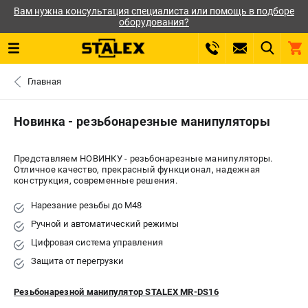
Вам нужна консультация специалиста или помощь в подборе
оборудования?
0 
Главная
₽
САНКТ-ПЕТЕРБУРГ
Новинка - резьбонарезные манипуляторы
+7 (812) 564-50-74
- ЗАКАЗ ИЗДЕЛИЙ
Представляем НОВИНКУ - резьбонарезные манипуляторы.
Отличное качество, прекрасный функционал, надежная
конструкция, современные решения.
ЗАКАЗАТЬ ЗАПЧАСТЬ
Нарезание резьбы до M48
ВХОД ИЛИ РЕГИСТРАЦИЯ
Ручной и автоматический режимы
Цифровая система управления
КАТАЛОГ
Защита от перегрузки
АКЦИИ
Резьбонарезной манипулятор STALEX MR-DS16