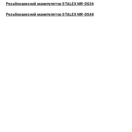
Резьбонарезной манипулятор STALEX MR-DS36
СРАВНЕНИЕ
(
0
)
Резьбонарезной манипулятор STALEX MR-DS48
ИЗБРАННОЕ
(
0
)
МАГАЗИНЫ
СЕРВИС
ПОДДЕРЖКА
Сервисиный центр
Гарантия Stalex
Политика обработки персональных данных
ИНФОРМАЦИЯ
О компании
О бренде
Юридическим лицам