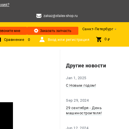
ания?
zakaz@stalex-shop.ru
Санкт-Петербург
звоните мне
Заказать запчасть
0 
Сравнение
0
Вход или регистрация
₽
Другие новости
Jan 1, 2025
С Новым годом!
Sep 29, 2024
29 сентября - День
машиностроителя!
Jun 12, 2024