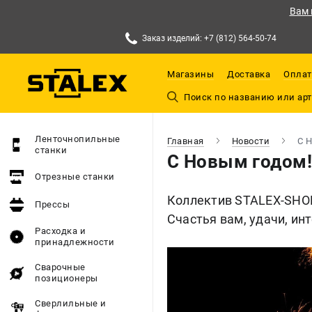
Вам 
Заказ изделий: +7 (812) 564-50-74
Магазины
Доставка
Оплат
Ленточнопильные
Главная
Новости
С 
станки
С Новым годом
Отрезные станки
Коллектив STALEX-SНОP
Прессы
Счастья вам, удачи, ин
Расходка и
принадлежности
Сварочные
позиционеры
Сверлильные и