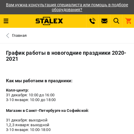
Вам нужна консультация специалиста или помощь в подборе
оборудования?
0 
Главная
₽
ПОМОНА
График работы в новогодние праздники 2020-
2021
+7 (800) 550-70-46
- ЗАКАЗ ИЗДЕЛИЙ
ЗАКАЗАТЬ ЗАПЧАСТЬ
Как мы работаем в праздники:
Колл-центр:
31 декабря: 10:00 до 16:00
ВХОД ИЛИ РЕГИСТРАЦИЯ
3-10 января: 10:00 до 18:00
КАТАЛОГ
Магазин в Санкт-Петербурге на Софийской:
31 декабря: выходной
1,2,3 января: выходной
АКЦИИ
3-10 января: 10:00-18:00