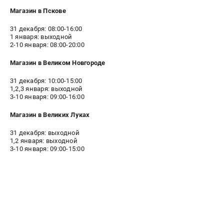
СРАВНЕНИЕ
(
0
)
Магазин в Пскове
31 декабря: 08:00-16:00
ИЗБРАННОЕ
(
0
)
1 января: выходной
2-10 января: 08:00-20:00
МАГАЗИНЫ
Магазин в Великом Новгороде
31 декабря: 10:00-15:00
СЕРВИС
1,2,3 января: выходной
3-10 января: 09:00-16:00
ПОДДЕРЖКА
Магазин в Великих Луках
Сервисиный центр
31 декабря: выходной
Гарантия Stalex
1,2 января: выходной
3-10 января: 09:00-15:00
Политика обработки персональных данных
ИНФОРМАЦИЯ
О компании
О бренде
Юридическим лицам